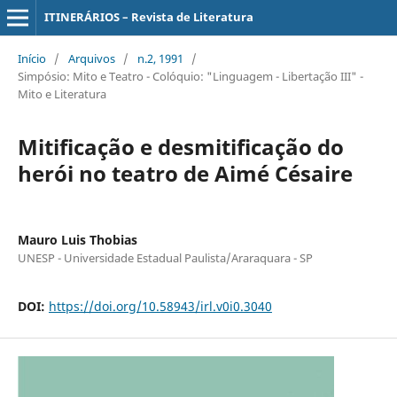
ITINERÁRIOS – Revista de Literatura
Início
/
Arquivos
/
n.2, 1991
/
Simpósio: Mito e Teatro - Colóquio: "Linguagem - Libertação III" -
Mito e Literatura
Mitificação e desmitificação do
herói no teatro de Aimé Césaire
Mauro Luis Thobias
UNESP - Universidade Estadual Paulista/Araraquara - SP
DOI:
https://doi.org/10.58943/irl.v0i0.3040