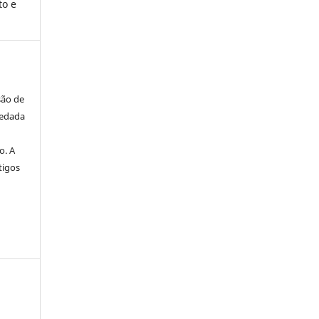
to e
são de
vedada
o. A
tigos
a