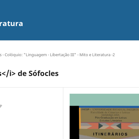
eratura
- Colóquio: "Linguagem - Libertação III" - Mito e Literatura -2
s</i> de Sófocles
SP