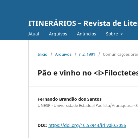
ITINERÁRIOS – Revista de Lit
Atual
Arquivos
Anúncios
Sobre
Início
/
Arquivos
/
n.2, 1991
/
Comunicações orais 
Pão e vinho no <i>Filoctete
Fernando Brandão dos Santos
UNESP - Universidade Estadual Paulista/Araraquara - 
DOI:
https://doi.org/10.58943/irl.v0i0.3056