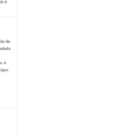
to e
são de
vedada
o. A
tigos
a