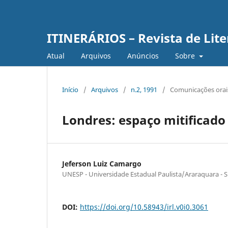
ITINERÁRIOS – Revista de Lit
Atual
Arquivos
Anúncios
Sobre
Início
/
Arquivos
/
n.2, 1991
/
Comunicações orais 
Londres: espaço mitificado
Jeferson Luiz Camargo
UNESP - Universidade Estadual Paulista/Araraquara - 
DOI:
https://doi.org/10.58943/irl.v0i0.3061