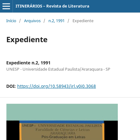
ITINERÁRIOS – Revista de Literatura
Início
/
Arquivos
/
n.2, 1991
/
Expediente
Expediente
Expediente n.2, 1991
UNESP - Universidade Estadual Paulista/Araraquara - SP
DOI:
https://doi.org/10.58943/irl.v0i0.3068