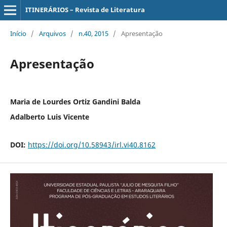
ITINERÁRIOS – Revista de Literatura
Início
/
Arquivos
/
n.40, 2015
/
Apresentação
Apresentação
Maria de Lourdes Ortiz Gandini Balda
Adalberto Luis Vicente
DOI:
https://doi.org/10.58943/irl.vi40.8162