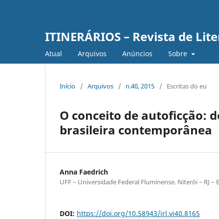
ITINERÁRIOS – Revista de Lit
Atual
Arquivos
Anúncios
Sobre
Início
/
Arquivos
/
n.40, 2015
/
Escritas do eu
O conceito de autoficção: d
brasileira contemporânea
Anna Faedrich
UFF – Universidade Federal Fluminense. Niterói – RJ – B
DOI:
https://doi.org/10.58943/irl.vi40.8165