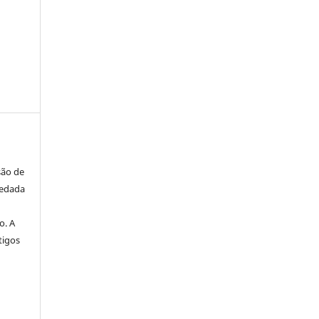
são de
vedada
o. A
tigos
a