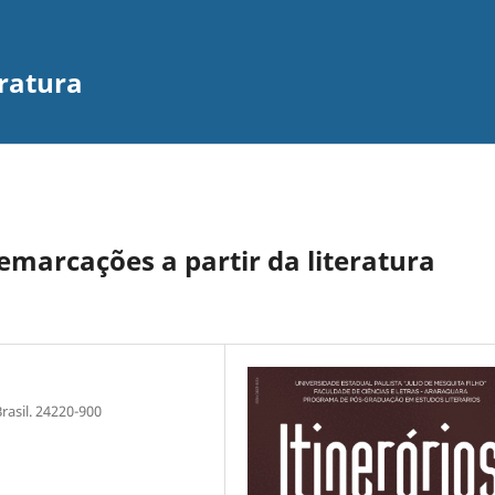
eratura
emarcações a partir da literatura
rasil. 24220-900