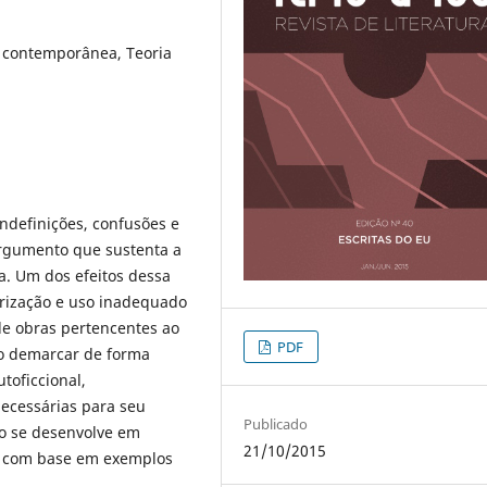
ra contemporânea, Teoria
ndefinições, confusões e
argumento que sustenta a
da. Um dos efeitos dessa
arização e uso inadequado
de obras pertencentes ao
PDF
ro demarcar de forma
toficcional,
necessárias para seu
Publicado
o se desenvolve em
21/10/2015
 e com base em exemplos