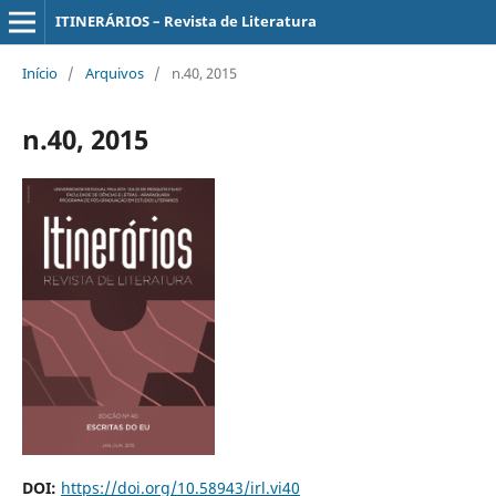
ITINERÁRIOS – Revista de Literatura
Início
/
Arquivos
/
n.40, 2015
n.40, 2015
DOI:
https://doi.org/10.58943/irl.vi40