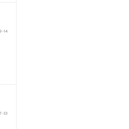
9 -14
7 -33