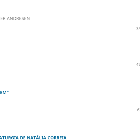
NER ANDRESEN
35
47
EEM"
6
MATURGIA DE NATÁLIA CORREIA