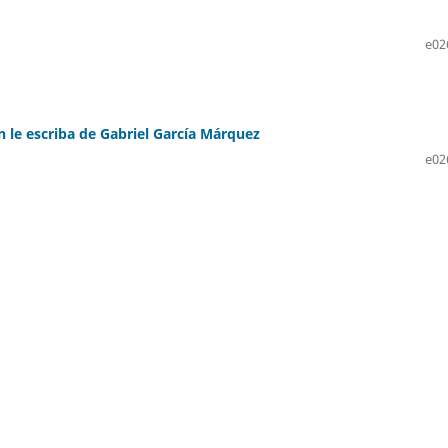
e02
 le escriba de Gabriel García Márquez
e02