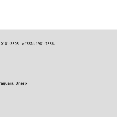
0101-3505 e-ISSN: 1981-7886.
araquara, Unesp