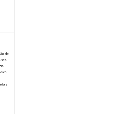
são de
ises.
ial
dico.
ada a
a