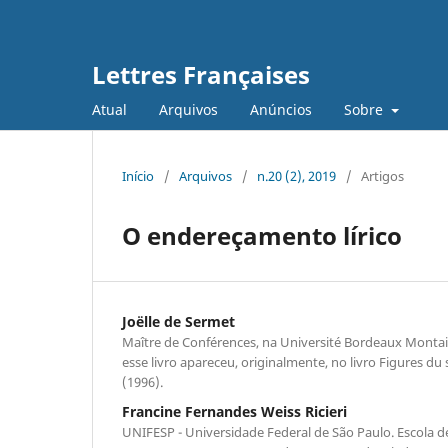
Lettres Françaises
Atual
Arquivos
Anúncios
Sobre
Início
/
Arquivos
/
n.20 (2), 2019
/
Artigos
O endereçamento lírico
Joëlle de Sermet
Maître de Conférences, na Université Bordeaux Montai
esse livro apareceu, originalmente, no livro Figures du 
(1996).
Francine Fernandes Weiss Ricieri
UNIFESP - Universidade Federal de São Paulo. Escola de 