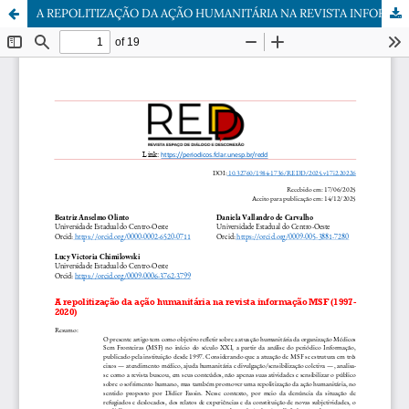
A REPOLITIZAÇÃO DA AÇÃO HUMANITÁRIA NA REVISTA INFORMAÇÃO MSF (1997- 2020)