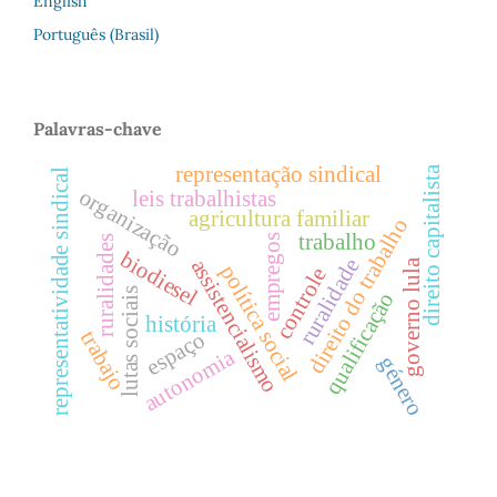
English
Português (Brasil)
Palavras-chave
representação sindical
direito capitalista
representatividade sindical
organização
leis trabalhistas
agricultura familiar
direito do trabalho
trabalho
empregos
ruralidades
biodiesel
ruralidade
assistencialismo
governo lula
política social
controle
lutas sociais
qualificação
história
trabajo
espaço
autonomia
género