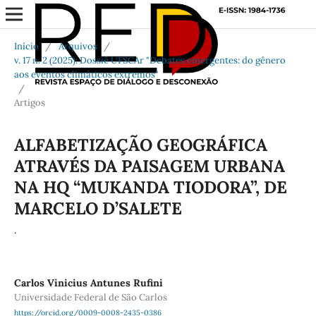
Início
/
Arquivos
/
v. 17 n. 2 (2025): Dossiê UFSCAr "Debates emergentes: do gênero
aos eventos climáticos extremos"
/
Artigos
ALFABETIZAÇÃO GEOGRÁFICA
ATRAVÉS DA PAISAGEM URBANA
NA HQ “MUKANDA TIODORA”, DE
MARCELO D’SALETE
.
Carlos Vinicius Antunes Rufini
Universidade Federal de São Carlos
https://orcid.org/0009-0008-2435-0386