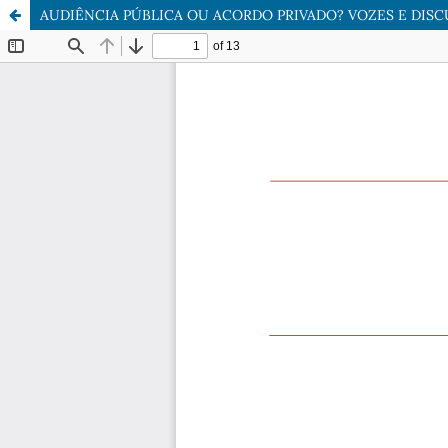
AUDIÊNCIA PÚBLICA OU ACORDO PRIVADO? VOZES E DIS