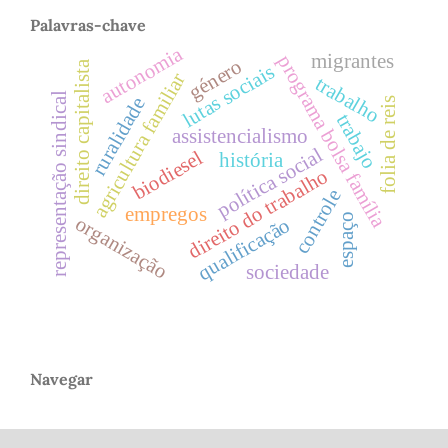
Palavras-chave
autonomia
migrantes
programa bolsa família
género
direito capitalista
lutas sociais
agricultura familiar
trabalho
representação sindical
ruralidade
folia de reis
trabajo
assistencialismo
política social
biodiesel
história
direito do trabalho
controle
empregos
espaço
organização
qualificação
sociedade
Navegar