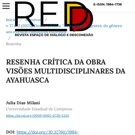
Início
/
Arquivos
/
v. 17 n. 2 (2025): Dossiê UFSCAr "Debates emergentes: do gênero
aos eventos climáticos extremos"
/
Resenha
RESENHA CRÍTICA DA OBRA
VISÕES MULTIDISCIPLINARES DA
AYAHUASCA
Julia Dias Milani
Universidade Estadual de Campinas
https://orcid.org/0009-0002-0738-533X
DOI:
https://doi.org/10.32760/1984-