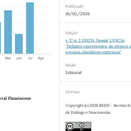
Publicado
10/02/2026
Edição
v. 17 n. 2 (2025): Dossiê UFSCAr
"Debates emergentes: do gênero 
eventos climáticos extremos"
Seção
Editorial
Licença
eral Fluminense
Copyright (c) 2026 REDD – Revista 
de Diálogo e Desconexão