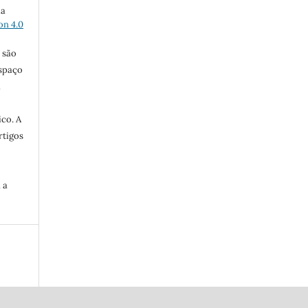
ma
on 4.0
 são
Espaço
a
co. A
rtigos
 a