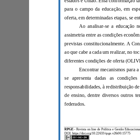
federados.
RPGE
–
DOI: https://doi.org/10.22633/rpge.v26i00.15775