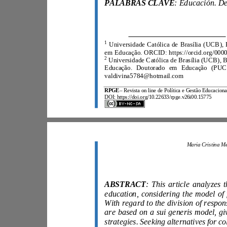
PALABRAS CLAVE
1
2
valdivina5784@hotmail.com
RPGE
–
DOI: https://doi.org/10.22633/rpge.v26i00.15775
ABSTRACT