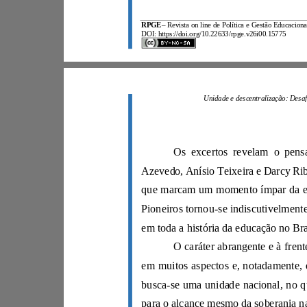
RPGE
–
DOI: https://doi.org/10.22633/rpge.v26i00.15775