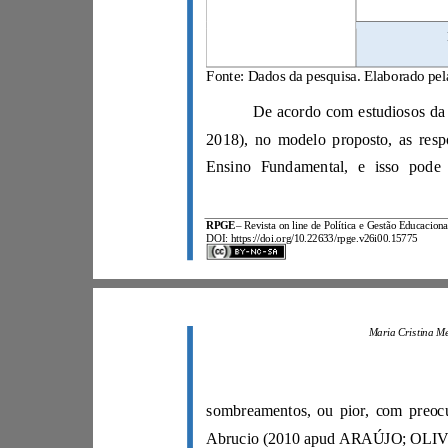
RPGE
–
DOI: https://doi.org/10.22633/rpge.v26i00.15775