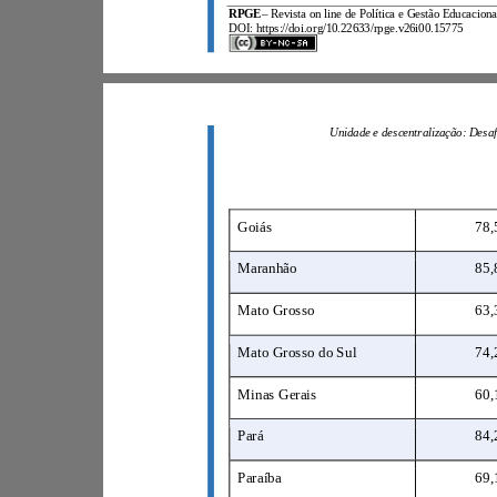
RPGE
–
DOI: https://doi.org/10.22633/rpge.v26i00.15775
Goiás
7
Maranhão
8
Mato Grosso
6
Mato Grosso do Sul
7
Minas Gerais
6
Pará
8
Paraíba
6