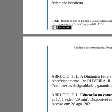
federação brasileira.
RPGE
–
DOI: https://doi.org/10.22633/rpge.v26i00.15775
In
Aperfeiçoamento.
ABRUCIO, F. L.
Acesso em: 28 ago. 2021.