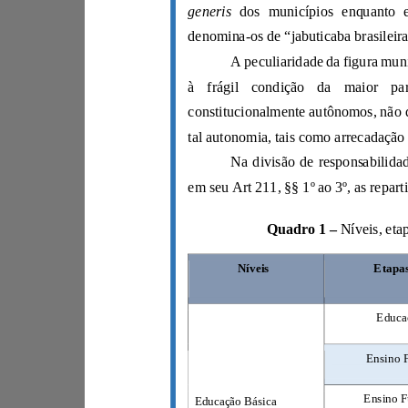
generis
denomina-
Quadro 1
–
Níveis
Eta
Educação Básica