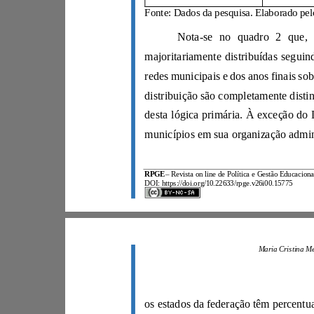
RPGE
–
DOI: https://doi.org/10.22633/rpge.v26i00.15775