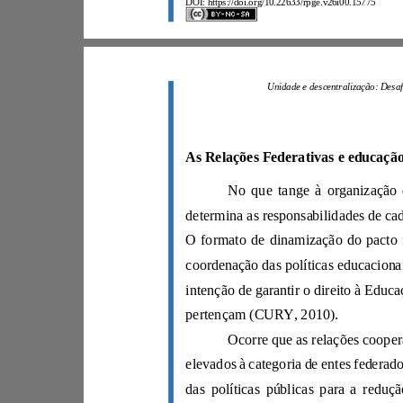
DOI: https://doi.org/10.22633/rpge.v26i00.15775
pertençam (CURY, 2010).