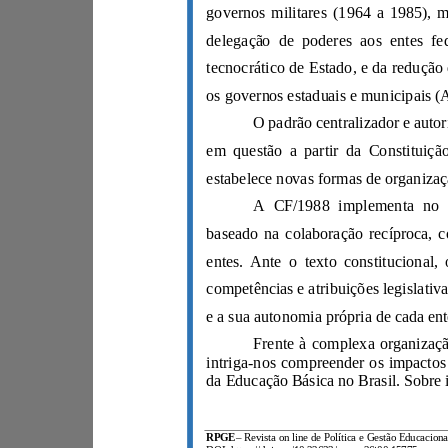
RPGE
–