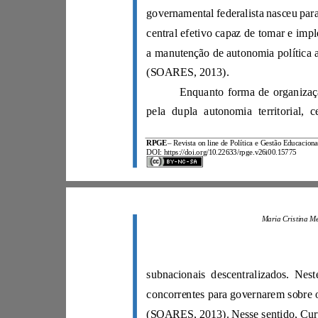
(SOARES, 2013).
RPGE
–
DOI: https://doi.org/10.22633/rpge.v26i00.15775