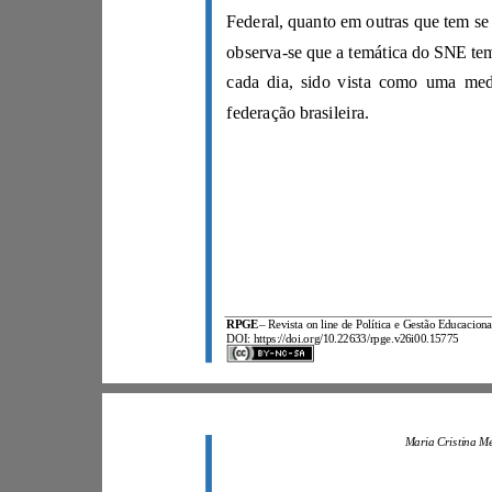
federação brasileira.
RPGE
–
DOI: https://doi.org/10.22633/rpge.v26i00.15775