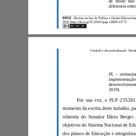
RPGE
–
DOI: https://doi.org/10.22633/rpge.v26i00.15775
2019).