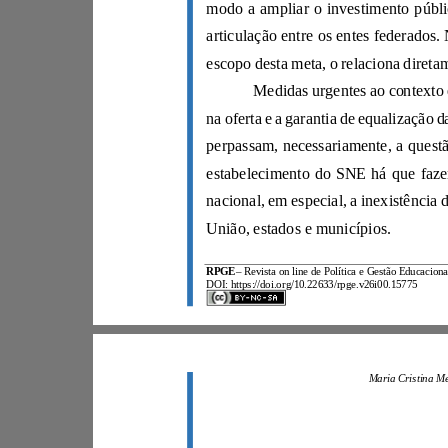
União, estados e municípios.
RPGE
–
DOI: https://doi.org/10.22633/rpge.v26i00.15775