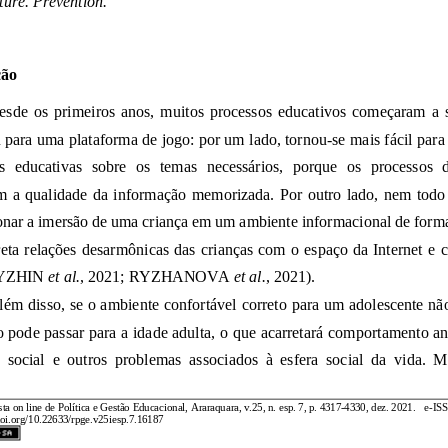
rculture.
Prevention.
Introdução
online ou para uma plataforma de jogo: por um lado, tornou
-
que acarreta relações desarmônicas das crianças com o espaço da Internet e
jogos (LYZHIN
et al.
, 2021; RYZHANOVA
et al.
, 2021).
Revista
on line de Política e Gestão Educacional
,
Araraquara,
v.
25
, n.
esp. 7
, p.
4317
-
4330
,
dez.
20
21.
e
-
https://doi.org/10.22633/rpge.v25iesp.7.16187