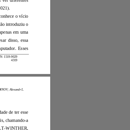
Considerando os achados de várias associações psiquiátricas, podemos ver diferentes
, 2021).
1. Associação Americana de Psiquiatria (APA). Esta associação não reconhece o vício
em jogos de computador como uma doença. Foi apenas em 2013 que a associação introduziu o
transtorno no Manual Diagnóstico e Estatístico de Transtornos Mentais, mas apenas e
m uma
categoria que requer estudos mais aprofundados (SNODGRASS, 2018). Apesar disso, essa
associação possui alguns critérios que podem indicar vício em jogos de computador. Esses
ISSN: 1519
-
9029
4319
Darya B. BELINSKAYA; Alexey V. KIDINOV; Alexandr L.
dade de ter esse
vício. Pesquisadores, por sua vez, criticam essa lista de todas as formas possíveis, chamando
-
a
de pesquisa problemática, inválida e não confiável (VAN ROOIJ; KARDEFELT
-
WINTHER,