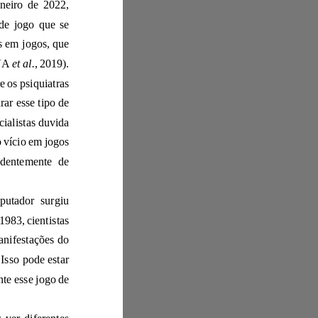
Classificação Internacional de Doenças, que entrará em vigor a partir de janeiro de 2022,
um modelo de comportamento de jogo que se
ícios em jogos, que
destrói a vida social padrão de uma pessoa (SNODGRASS, 2018; SALAKHOVA
et al.
, 2019).
Em geral, o vício ou distúrbio do jogo ainda é objeto de controvérsia entre os psiquiatras
am necessário equiparar esse tipo de
distúrbio ao vício em drogas, álcool e assim por diante. A outra metade dos especialistas duvida
da forte influência do ciberespaço na personalidade do indivíduo e acredita que o vício em jogos
ta estrutura de personalidade e ocorre independentemente de
A própria compreensão do "vício" no ambiente dos jogos de computador surgiu
exatamente na mesma época em que surgiram os sistemas de computador. Já em 1983, cientista
s
da Universidade Técnica do Estado da Louisiana descreveram as primeiras manifestações do
Man" na época. Isso pode estar
novamente esse jogo de