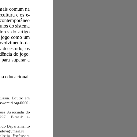
Na era predominante, o vício em jogos está se tornando cada vez mais comum na
sociedade. Desde muito cedo, as crianças começam a se envolver com a cibercultura e os e
-
sports. O problema da dependência do jogo em adolescentes e jovens no mundo contemporâne
o
está se tornando cada vez mais atual e isso pode ser visto claramente entre os alunos do sistema
educacional. Em conexão com a grande importância deste problema, os autores do artigo
do jogo como um
fenômeno social, bem como dos fatores e mecanismos de emergência e desenvolvimento da
dependência do jogo entre crianças e adolescentes. Com base nos resultados do estudo, os
e à dependência do jogo,
descrito como uma ferramenta para superar a
Dependência do jogo. Comportamento viciante. Sistema educacional.
Rússia
.
Doutor em
https://orcid.org/0000
-
Doutora em Pedagogia, Professora Associada do
7297
.
E
-
mail:
i
-
Doutora em Pedagogia, Professora Associada do Departamento
alfiaishmuradova@mail.ru
Doutora em Biologia, Professora