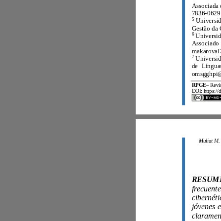
7836
-
0629
5
6
7
RPGE
–
DOI: