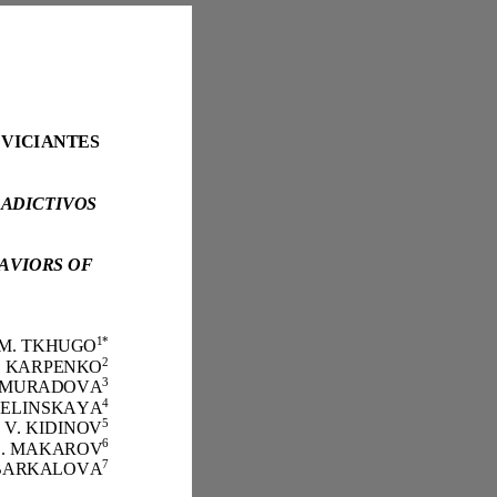
SUPORTE PSICOLÓGICO E MÉDICO PARA COMPORTAMENTOS VICIANTE
S
APOYO PSICOLÓGICO Y MÉDICO PARA LOS COMPORTAMIENTOS ADICTIVOS
ADDICTIVE BEHAVIORS OF
1
*
Muliat M. TKHUGO
2
Victoria L. KARPENKO
3
Alfia M. ISHMURADOVA
4
Darya B. BELINSKAYA
5
Alexey V. KIDINOV
6
Alexandr L. MAKAROV
7
Natalia V. BARKALOVA