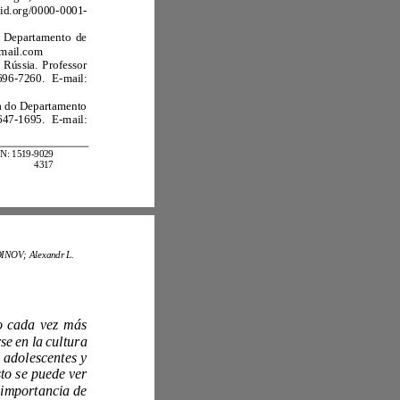
https://orcid.org/0000
-
0001
-
Doutor em Psicologia, Professor do Departamento de
a080ak@gmail.com
Rússia
.
Professor
6696
-
7260
.
E
-
mail:
Doutora em Filologia, Professora Associada do Departamento
6647
-
1695
.
E
-
mail:
ISSN: 1519
-
9029
4317
Darya B. BELINSKAYA; Alexey V. KIDINOV; Alexandr L.
En la era imperante, la adicción a los juegos se está volviendo cada vez más
involucrarse en la cultura
cibernética y los deportes electrónicos. El problema de la adicción al juego en adolescentes y
jóvenes en el mundo contemporáneo se está volviendo cada vez más actual y esto se puede ver
ema educativo. En relación con la alta importancia de