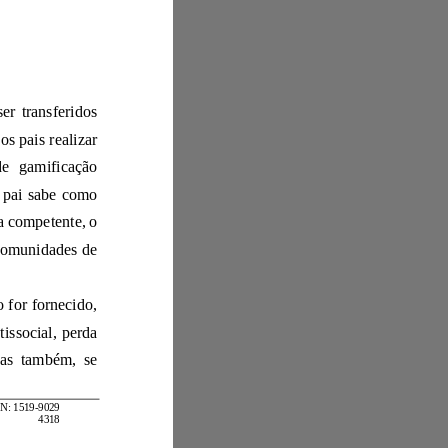
Desde os primeiros anos, muitos processos educativos começaram a ser transferidos
se mais fácil para os pais realizar
atividades educativas sobre os temas necessários, porque os processos de gamifi
cação
aumentam a qualidade da informação memorizada. Por outro lado, nem todo pai sabe como
proporcionar a imersão de uma criança em um ambiente informacional de forma competente, o
comunidades de
Além disso, se o ambiente confortável correto para um adolescente não for fornecido,
esse vício pode passar para a idade adulta, o que acarretará comportamento antissocial, perda
s social e outros problemas associados à esfera social da vida. Mas também, se
ISSN: 1519
-
9029
4318