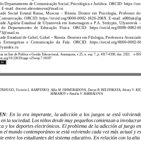
Associada do Departamento de Comunicação Social, Psicológica e Jurídica
.
ORCID:
. E
-
mail:
docent.abrosimova@mail.ru
Universidade Social Estatal Russa, Moscou
–
Rússia
.
Gestão da Comunicação
.
ORCID:
https://orcid.org/0000
-
0002
-
1826
-
208X
. E
-
mail:
Universidade Agrária Estadual de Ulyanovsk em homenagem a P.A. Stolypin
, Ulyanovsk
–
Associado d
o Departamento de Educação Física.
ORCID:
https://orcid.org/0000
-
0002
-
makaroval73@mail.ru
Universidade Estadual de Gzhel
, Gzhel
–
Rússia
.
de Línguas Estrangeiras e Comunicação da Fala
. ORCID:
https
://orcid.org/0000
-
0002
-
omsgghpi@yandex.ru
Revista
on line de Política e Gestão Educacional
,
Araraquara,
v.
25
, n.
esp. 7
, p.
4317
-
4330
,
dez.
20
21.
e
-
https://doi.org/10.22633/rpge.v25iesp.7.16187
Muliat M. TKHUGO; Victoria L. KARPENKO; Alfia M. ISHMURADOVA;
MAKAROV
e
Natalia V. BARKALOVA
RESUMEN
:
frecuente en la sociedad. Los niños desde muy pequeños comienzan a
claramente entre los estudiantes del sist