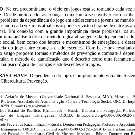
RESUMO
:
realizaram uma análise teórica e metodológica abrangente da dependência
autores do artigo propõem formas e métodos de prevenção e combat
em particular, o método de gamificação
que é
dependência psicológica de crianças e adolescentes em jogos.
PALAVRAS
-
CHAVE
:
sports. Cibercultura. Prevenção.
Instituto de Aviação de Moscou (Universidade Nacional de Pesquisa, MAI), M
oscou
–
Pedagogia, Professor Associado de Administração Pública e Tecnologia Social
.
ORCID:
-
8259
.
E
-
mail:
tkhugo@mail.ru
Universidade Estatal do Pacífico, Khabarovsk
–
Rússia
.
Departamento de Língu
as Estrangeiras
.
ORCID:
https://orcid.org/0000
-
0002
-
9620
-
victori@mail.ru
iversidade Federal de Kazan
, Kazan
–
Rússia
.
de Línguas Estrangeiras
.
ORCID:
https://orcid.org/0000
-
0002
-
3395
-
2919
. E
-
mail:
Universidade Estatal de Engenharia Civil de Moscou
, Mosco
u
–
Rússia
.