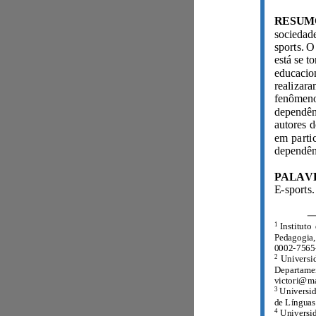
E
-
1
0002
-
7565
2
3
Un
4