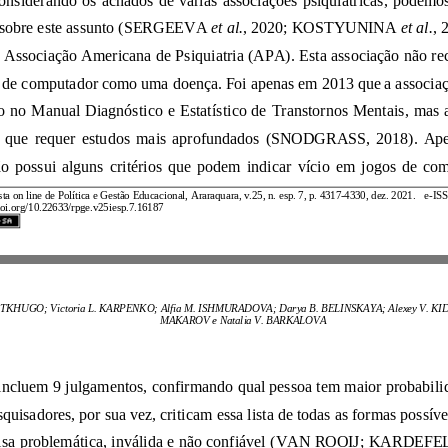
opiniões sobre este assunto
(SERGEEVA
et al.
, 2020;
KOSTYUNINA
et al.
Revista
on line de Política e Gestão Educacional
,
Araraquara,
v.
25
, n.
esp. 7
, p.
4317
-
4330
,
dez.
20
21.
e
-
https://doi.org/10.22633/rpge.v25iesp.7.16187
Muliat M. TKHUGO; Victoria L. KARPENKO; Alfia M. ISHMURADOVA;
MAKAROV
e
Natalia V. BARKALOVA
critérios incluem 9 julgamentos, confirmando qual pessoa tem maior probabili