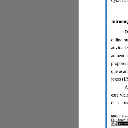
Cybe
de statu
RPGE
–
DOI: