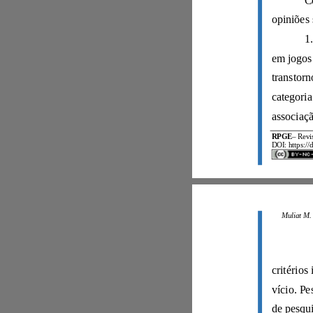
RPGE
–
DOI: