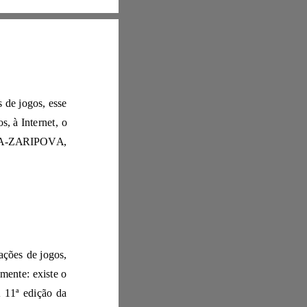
aumentarmos a alfabetização da população no espaço da Internet, comunidades de jogos, esse
tipo de vício pode se transformar em uma atitude saudável em relação aos jogos, à Inte
rnet, o
os estereótipos da sociedade (DROZDIKOVA
-
Z
ARIPOVA,
Primeiro, o vício em jogos é uma dependência psicológica de manifestações de jogos,
jogos de computador e videogames. É importante fazer uma distinção imediatamente: existe o
conceito de "vício em jogos", que é usado para denotar vícios na Rússia. A 11ª ed
ição da