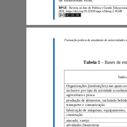
RPGE
–
DOI:
https://doi.org/10.22633/rpge.v26iesp.2.16548
Tabela 1
–
agricultura e pesca
transporte e comunicação
construção
atacado, varejo
atividades financeiras