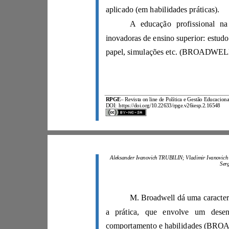
aplicado (em habilidades práticas).
RPGE
–
DOI:
https://doi.org/10.22633/rpge.v26iesp.2.16548