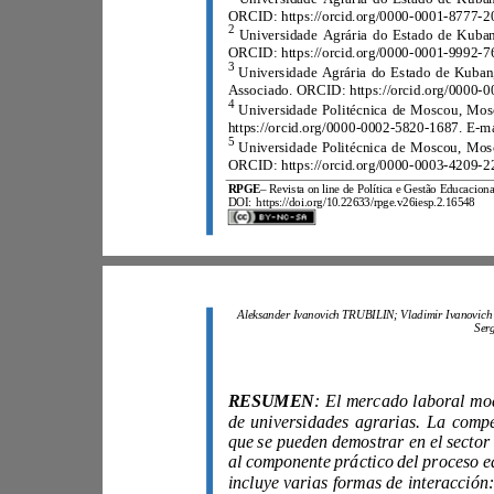
2
3
4
5
RPGE
–
DOI:
https://doi.org/10.22633/rpge.v26iesp.2.16548
RESUMEN