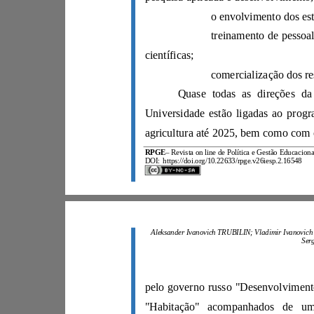
científicas;
RPGE
–
DOI:
https://doi.org/10.22633/rpge.v26iesp.2.16548