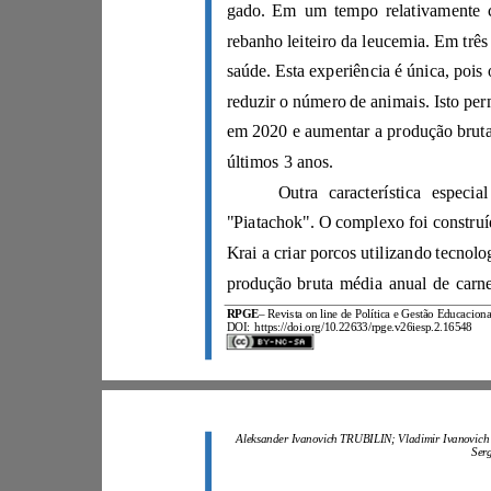
últimos 3 anos.
RPGE
–
DOI:
https://doi.org/10.22633/rpge.v26iesp.2.16548