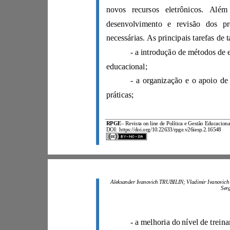
educacional;
práticas;
RPGE
–
DOI:
https://doi.org/10.22633/rpge.v26iesp.2.16548