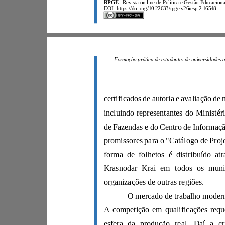
RPGE
–
DOI:
https://doi.org/10.22633/rpge.v26iesp.2.16548
organizações de outras regiões.