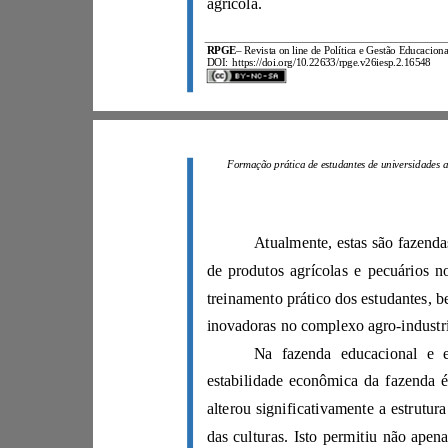
agrícola.
RPGE
–
DOI:
https://doi.org/10.22633/rpge.v26iesp.2.16548