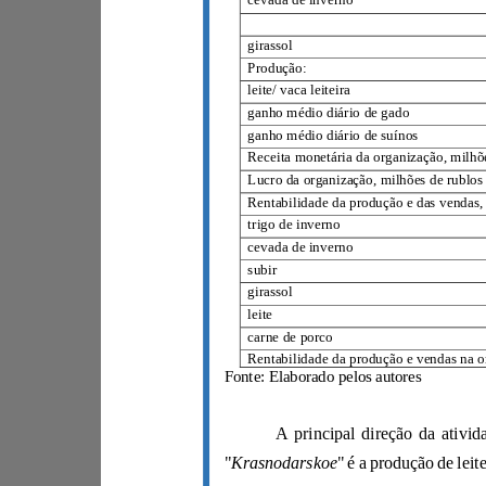
arroz
girassol
Produção:
leite/ vaca leiteira
ganho médio diário de gado
ganho médio diário de suínos
Lucro da organização, milhões de rublos
trigo de inverno
cevada de inverno
subir
girassol
leite
carne de porco
Fonte: Elaborado pelos autores
Krasnodarskoe
"