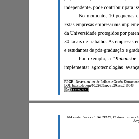
Por exemplo, a "
RPGE
–
DOI:
https://doi.org/10.22633/rpge.v26iesp.2.16548