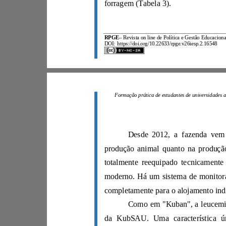
forragem (Tabela 3).
RPGE
–
DOI:
https://doi.org/10.22633/rpge.v26iesp.2.16548