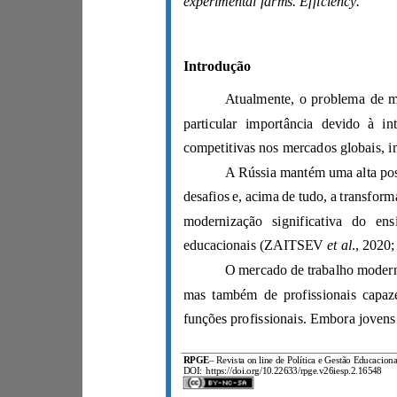
experimental farms. Efficiency.
Introdução
et al
educacionais (ZAITSEV
RPGE
–
DOI:
https://doi.org/10.22633/rpge.v26iesp.2.16548