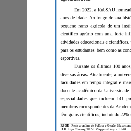
esportivas.
RPGE
–
DOI:
https://doi.org/10.22633/rpge.v26iesp.2.16548