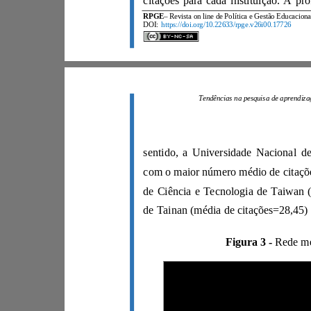
RPGE
DOI:
https://doi.org/10.22633/rpge.v26i00.17726
Figura 3 -