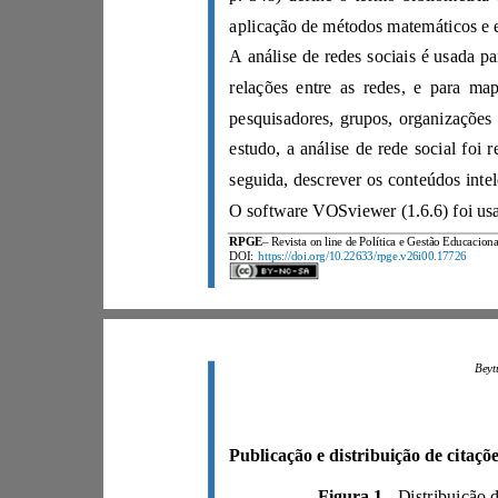
RPGE
DOI:
https://doi.org/10.22633/rpge.v26i00.17726
Figura 1 -