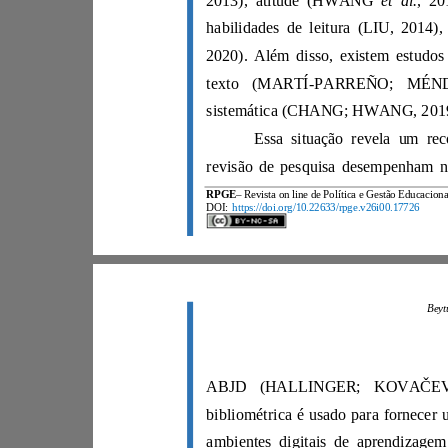
et al.
2013), atitude (HWANG
RPGE
DOI:
https://doi.org/10.22633/rpge.v26i00.17726