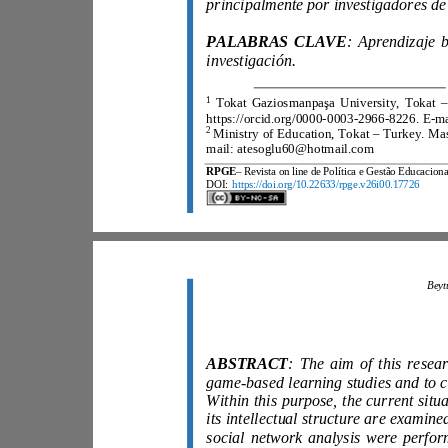
PALABRAS CLAVE
investigación.
1
Tokat Gaziosmanpaşa University, Tok
2
mail: atesoglu60@hotmail.com
RPGE
DOI:
https://doi.org/10.22633/rpge.v26i00.17726
ABSTRACT