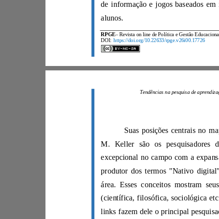
alunos.
RPGE
DOI:
https://doi.org/10.22633/rpge.v26i00.17726