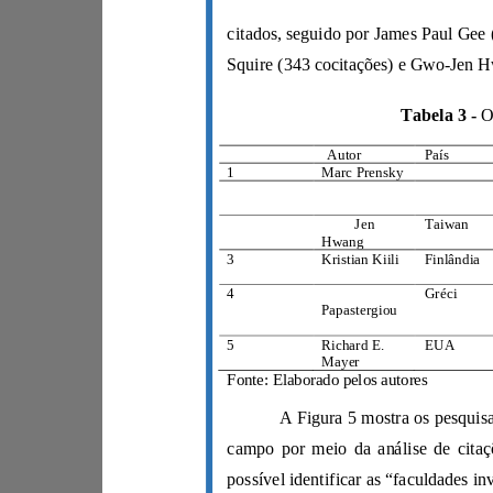
Tabela 3 -
Rank
Autor
País
1
Marc Prensky
EUA
2
James Paul
EUA
Gee
Gwo
-
Jen
Tai
w
an
Hwang
3
Kristian Kiili
Finlând
ia
4
Marina
Gréci
a
Papastergiou
5
Richard E.
EUA
Mayer
Fonte: Elaborado pelos autores