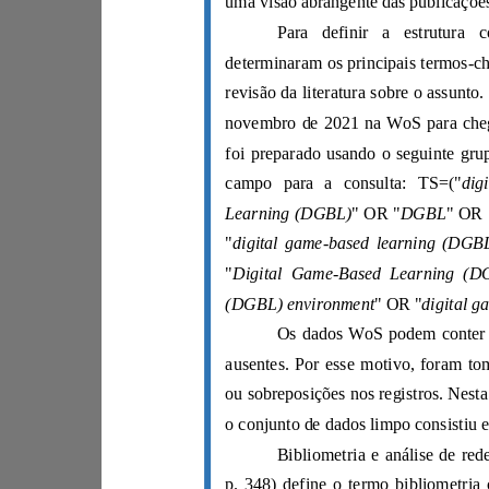
campo para a consulta: TS=("
" OR "
DGBL
Learning (DGBL)
"
"
" OR "
(DGBL) environment