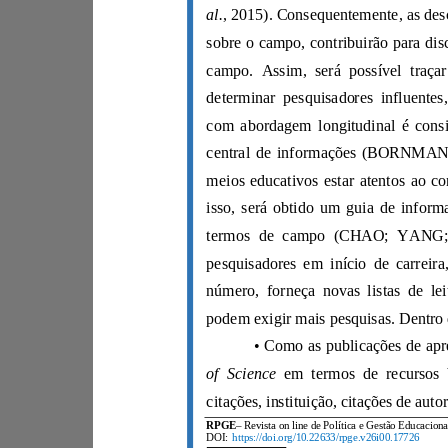
al.
of Science
RPGE
DOI:
https://doi.org/10.22633/rpge.v26i00.17726