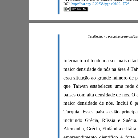
RPGE
DOI:
https://doi.org/10.22633/rpge.v26i00.17726