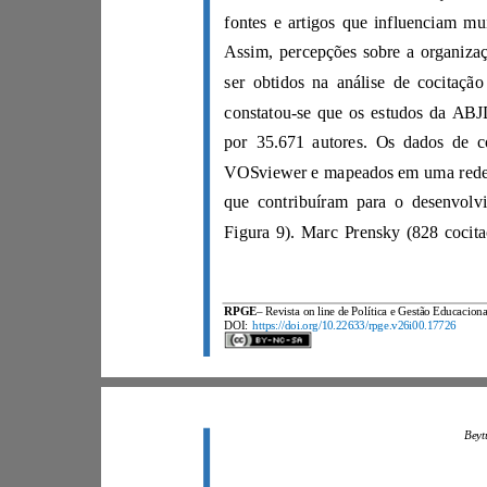
RPGE
DOI:
https://doi.org/10.22633/rpge.v26i00.17726