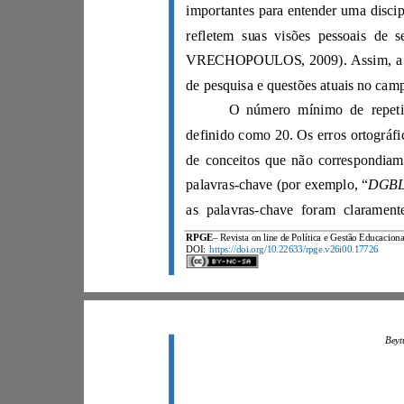
importantes para ente
DGB
palavras-chave (por exemplo, “
RPGE
DOI:
https://doi.org/10.22633/rpge.v26i00.17726