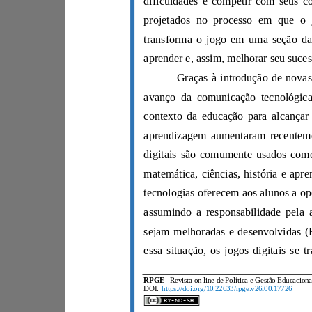
RPGE
DOI:
https://doi.org/10.22633/rpge.v26i00.17726