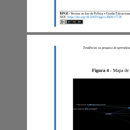
RPGE
DOI:
https://doi.org/10.22633/rpge.v26i00.17726
Figura 4 -