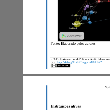
Fonte: Elaborado pelos autores
RPGE
DOI:
https://doi.org/10.22633/rpge.v26i00.17726
Instituições ativas