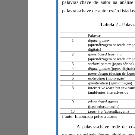
Tabela 2 -
Rank
Palavra
-
chave
1
digital
game
-
based
learning
digitais
)
2
game based learning
(
3
serious
games
(
jogos sérios
)
4
digital games
(jogos digitais)
5
game design
(desig
6
m
otivation
(motivação)
7
g
amification
(gameficação)
8
inter
(ambientes interativos de
aprendizagem
)
9
educational games
(jogo educacionais)
10
L
earning
(aprendizagem)
Fonte: Elaborado pelos autores