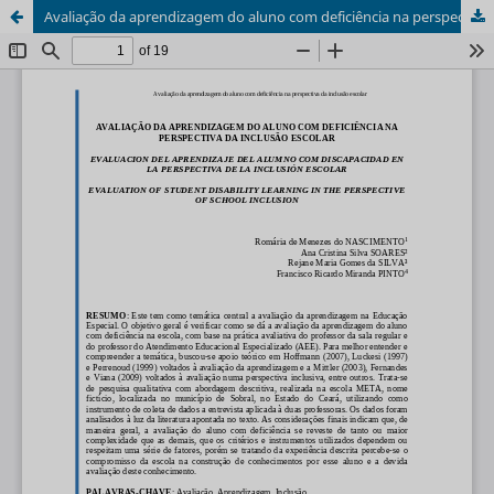
Avaliação da aprendizagem do aluno com deficiência na perspectiva da inclusão escolar