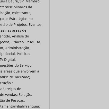
guera Bauru/SP. Membro
terdisciplinares da
ação, Palestrante,
ços e Estratégias no
stão de Projetos, Eventos
sas nas áreas de
ntido, Análise do
cios, Criação, Pesquisa
r, Administração,
o Social, Politicas
V Digital,
questões do Serviço
ais áreas que envolvem a
nálise de mercado;
strução e
; Serviços de
de vendas; Seleção,
tão de Pessoas.
tamento/Filial/Franquia;