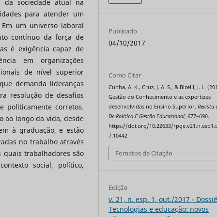
s da sociedade atual na
lidades para atender um
 Em um universo laboral
Publicado
to contínuo da força de
04/10/2017
ras é exigência capaz de
ência em organizações
ionais de nível superior
Como Citar
que demanda lideranças
Cunha, A. K., Cruz, J. A. S., & Bizelli, J. L. (20
ra resolução de desafios
Gestão do Conhecimento e as expertizes
e politicamente corretos.
desenvolvidas no Ensino Superior.
Revista 
De Política E Gestão Educacional
, 677–690.
 ao longo da vida, desde
https://doi.org/10.22633/rpge.v21.n.esp1.
em à graduação, e estão
7.10442
adas no trabalho através
Fomatos de Citação
s quais trabalhadores são
ntexto social, político,
Edição
v. 21, n. esp. 1, out./2017 - Dossi
Tecnologias e educação: novos