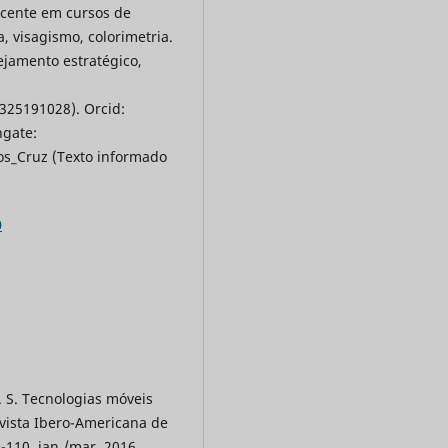
ocente em cursos de
 visagismo, colorimetria.
ejamento estratégico,
25191028). Orcid:
hgate:
os_Cruz (Texto informado
0
. S. Tecnologias móveis
vista Ibero-Americana de
-110, jan./mar. 2016.