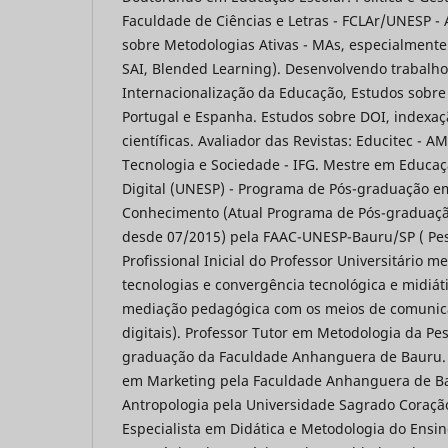
Faculdade de Ciências e Letras - FCLAr/UNESP -
sobre Metodologias Ativas - MAs, especialmente 
SAI, Blended Learning). Desenvolvendo trabalho
Internacionalização da Educação, Estudos sobre 
Portugal e Espanha. Estudos sobre DOI, indexaç
científicas. Avaliador das Revistas: Educitec - 
Tecnologia e Sociedade - IFG. Mestre em Educaçã
Digital (UNESP) - Programa de Pós-graduação em
Conhecimento (Atual Programa de Pós-graduação
desde 07/2015) pela FAAC-UNESP-Bauru/SP ( Pe
Profissional Inicial do Professor Universitário m
tecnologias e convergência tecnológica e midiátic
mediação pedagógica com os meios de comunica
digitais). Professor Tutor em Metodologia da Pes
graduação da Faculdade Anhanguera de Bauru.
em Marketing pela Faculdade Anhanguera de Ba
Antropologia pela Universidade Sagrado Coraçã
Especialista em Didática e Metodologia do Ensi