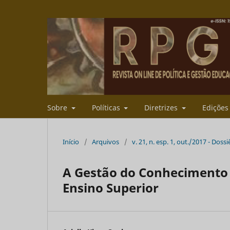
Sobre
Políticas
Diretrizes
Ediçõe
Início
/
Arquivos
/
v. 21, n. esp. 1, out./2017 - Do
A Gestão do Conhecimento 
Ensino Superior