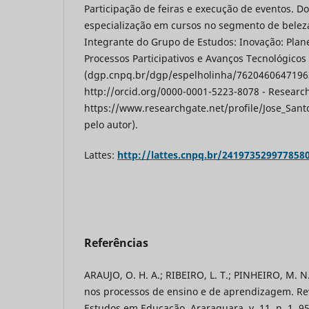
Participação de feiras e execução de eventos. D
especialização em cursos no segmento de beleza,
Integrante do Grupo de Estudos: Inovação: Plan
Processos Participativos e Avanços Tecnológicos
(dgp.cnpq.br/dgp/espelholinha/76204606471963
http://orcid.org/0000-0001-5223-8078 - Researc
https://www.researchgate.net/profile/Jose_Sant
pelo autor).
Lattes:
http://lattes.cnpq.br/241973529977858
Referências
ARAUJO, O. H. A.; RIBEIRO, L. T.; PINHEIRO, M. N
nos processos de ensino e de aprendizagem. Re
Estudos em Educação, Araraquara, v. 11, n. 1, 95