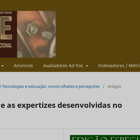
s
Anúncios
Avaliadores Ad hoc
Indexadores / Métr
ssiê Tecnologias e educação: novos olhares e percepções
/
Artigos
e as expertizes desenvolvidas no