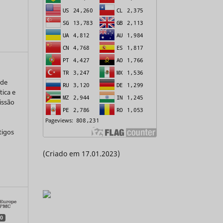
 de
tica e
issão
tigos
(Criado em 17.01.2023)
a
0