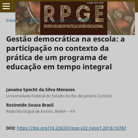
Início
/
Arquivos
/
v.22, n.esp.1, mar./2018
/
Artigos
Gestão democrática na escola: a
participação no contexto da
prática de um programa de
educação em tempo integral
Janaína Specht da Silva Menezes
Universidade Federal do Estado do Rio de Janeiro (Unirio)
Rozineide Souza Brasil
Rede Municipal de Ensino, Belém – PA
DOI:
https://doi.org/10.22633/rpge.v22.nesp1.2018.10787