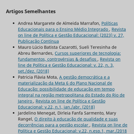
Artigos Semelhantes
Andrea Margarete de Almeida Marrafon,
Políticas
Educacionais para o Ensino Médio Integrado
,
Revista
on line de Política e Gestão Educacional: (2023) v. 27,
Publicação Contínua
Mauro Lúcio Batista Cazarotti, Sueli Teresinha de
Abreu Bernardes,
Cursos superiores de tecnologia:
fundamentos, controvérsias & desafios
,
Revista on
line de Política e Gestão Educacional: v. 22, n. 3,
set./dez. (2018)
Patricia Flávia Mota,
A gestão democrática e a
materialização da Meta 6 do Plano Nacional de
Educação: possibilidade de educação em tempo
integral na região metropolitana do Estado do Rio de
Janeiro
,
Revista on line de Política e Gestão
Educacional: v.22, n.1, jan./abr. (2018)
Jardelino Menegat, Dirleia Fanfa Sarmento, Mary
Rangel,
O direito à educação de qualidade e suas
decorrências para a gestão escolar
,
Revista on line de
Política e Gestão Educacional: v.22, n.esp.1, mar./2018