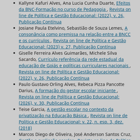
Kallyne Kafuri Alves, Ana Lucia Cunha Duarte,
Efeitos
da BNC-Formação no curso de Pedagogia
,
Revista on
line de Política e Gestão Educacional: (2022), v. 26,
Publicação Contínua
Josiane Paula Etelvino, Sebastião de Souza Lemes,
A
consonância como premissa na relação entre a BNCC
e os currículos
,
Revista on line de Política e Gestão
Educacional: (2023) v. 27, Publicação Contínua
Giselle Ferreira Alves Guimarães, Michele Silva
Sacardo,
Currículo referência da rede estadual da
educação de Goiás e políticas curriculares nacionais
,
Revista on line de Política e Gestão Educacional:
(2022), v. 26, Publicação Contínua
Paulo Gustavo Orling Alves, Rebeca Pizza Pancotte
Darius,
A formação do gestor escolar iniciante
,
Revista on line de Política e Gestão Educacional:
(2026), v. 30, Publicação Contínua
Teise Garcia,
A gestão escolar no contexto da
privatização na Educação Básica
,
Revista on line de
Política e Gestão Educacional: v. 22, n. esp. 3, dez.
(2018)
Marcos Diego de Oliveira, José Anderson Santos Cruz,