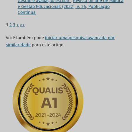
Gestão e avaliação escolar
,
Revista on line de Política
e Gestão Educacional: (2022), v. 26, Publicação
Contínua
1
2
3
>
>>
Você também pode
iniciar uma pesquisa avançada por
similaridade
para este artigo.