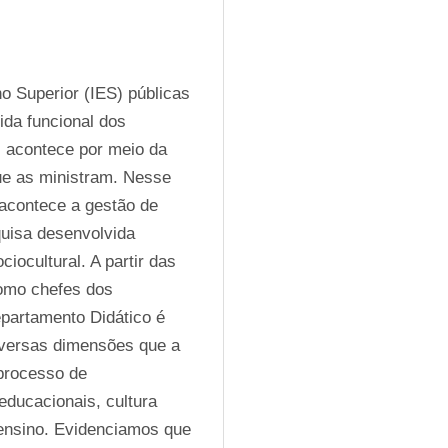
 Superior (IES) públicas 
da funcional dos 
 acontece por meio da 
ue as ministram. Nesse 
contece a gestão de 
uisa desenvolvida 
iocultural. A partir das 
omo chefes dos 
artamento Didático é 
iversas dimensões que a 
rocesso de 
ducacionais, cultura 
 ensino. Evidenciamos que 