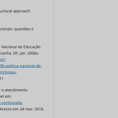
ructural approach.
acionais: questões e
ca Nacional de Educação
asília, DF, jan. 2008a.
php?
-politica-nacional-de-
nclusiva-
011
e o atendimento
vel em:
o-continuada-
Acesso em: 04 mar. 2018.