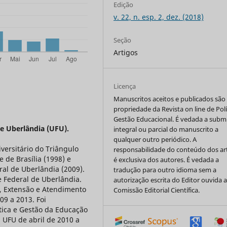
Edição
v. 22, n. esp. 2, dez. (2018)
Seção
Artigos
Licença
Manuscritos aceitos e publicados são
propriedade da Revista on line de Polí
Gestão Educacional. É vedada a subm
e Uberlândia (UFU).
integral ou parcial do manuscrito a
qualquer outro periódico. A
ersitário do Triângulo
responsabilidade do conteúdo dos ar
 de Brasília (1998) e
é exclusiva dos autores. É vedada a
al de Uberlândia (2009).
tradução para outro idioma sem a
 Federal de Uberlândia.
autorização escrita do Editor ouvida 
, Extensão e Atendimento
Comissão Editorial Científica.
9 a 2013. Foi
tica e Gestão da Educação
UFU de abril de 2010 a