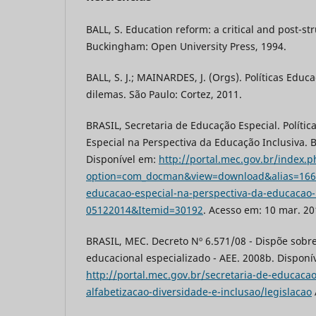
BALL, S. Education reform: a critical and post-st
Buckingham: Open University Press, 1994.
BALL, S. J.; MAINARDES, J. (Orgs). Políticas Educ
dilemas. São Paulo: Cortez, 2011.
BRASIL, Secretaria de Educação Especial. Políti
Especial na Perspectiva da Educação Inclusiva. Br
Disponível em:
http://portal.mec.gov.br/index.
option=com_docman&view=download&alias=16690
educacao-especial-na-perspectiva-da-educacao-i
05122014&Itemid=30192
. Acesso em: 10 mar. 2
BRASIL, MEC. Decreto Nº 6.571/08 - Dispõe sobr
educacional especializado - AEE. 2008b. Disponí
http://portal.mec.gov.br/secretaria-de-educaca
alfabetizacao-diversidade-e-inclusao/legislacao