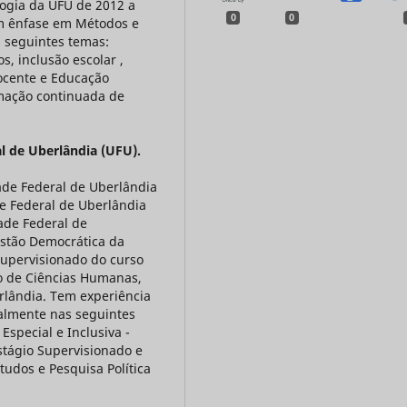
ogia da UFU de 2012 a
0
0
om ênfase em Métodos e
 seguintes temas:
, inclusão escolar ,
docente e Educação
rmação continuada de
l de Uberlândia (UFU).
de Federal de Uberlândia
e Federal de Uberlândia
ade Federal de
estão Democrática da
 Supervisionado do curso
to de Ciências Humanas,
rlândia. Tem experiência
palmente nas seguintes
Especial e Inclusiva -
stágio Supervisionado e
udos e Pesquisa Política