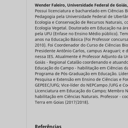
Wender Faleiro,
Universidade Federal de Goiás,
Possui licenciatura e bacharelado em Ciências Bi
Pedagogia pela Universidade Federal de Uberlâ
Ecologia e Conservação de Recursos Naturais, c
Ecologia Vegetal. Doutorado em Educação na áre
pela UFU (Enfase no Ensino Médio público). Tem
anos na Educação Básica (Foi Professor concurs
2010). Foi Coordenador do Curso de Ciências Bi
Presidente Antônio Carlos, campus Araguari; e 
nessa IES. Atualmente é Professor Adjunto da U
Goiás - Regional Catalão coordenando e atuando
Educação do Campo - habilitação em Ciências da
Programa de Pós-Graduação em Educação. Líder
Pesquisa e Extensão em Ensino de Ciências e Fo
GEPEEC/UFG; Vice-líder do NEPCampo /UFG e Co
Licenciatura em Educação do Campo; Membro 
habilitação em Ciências Naturais. Professor - c
Terra em Goias (2017/2018).
Referências