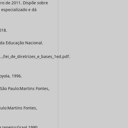
ro de 2011. Dispõe sobre
 especializado e dá
018.
s da Educação Nacional.
./lei_de_diretrizes_e_bases_1ed.pdf.
yola, 1996.
São Paulo:Martins Fontes,
ulo:Martins Fontes,
 Janeiro:Graal,1990.