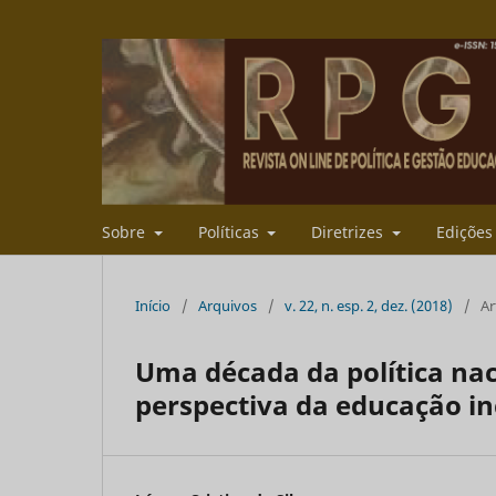
Sobre
Políticas
Diretrizes
Ediçõe
Início
/
Arquivos
/
v. 22, n. esp. 2, dez. (2018)
/
Ar
Uma década da política nac
perspectiva da educação inc