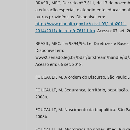
BRASIL, MEC. Decreto nº 7.611, de 17 de novemb
a educação especial, o atendimento educacional
outras providências. Disponível em:
http://www.planalto.gov.br/ccivil_03/_ato2011-
2014/2011/decreto/d7611.htm
. Acesso: 07 set. 2
BRASIL, MEC. Lei 9394/96. Lei Diretrizes e Base
Disponível em:
www2.senado.leg.br/bdsf/bitstream/handle/id/..
Acesso em: 06 set. 2018.
FOUCAULT, M. A ordem do Discurso. São Paulo:Lo
FOUCAULT, M. Segurança, território, população. 
2008a.
FOUCAULT, M. Nascimento da biopolítica. São Pa
2008b.
FOUCAULT, M. Microfísica do poder. 9º ed. Rio de