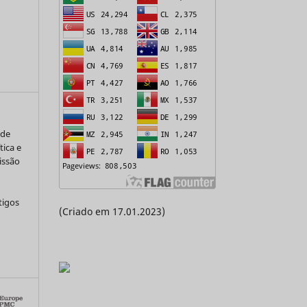
 de
tica e
issão
tigos
(Criado em 17.01.2023)
a