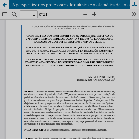
A perspectiva dos professores de química e matemática de uma universidade federal quanto à inclusão educacional dos alunos com deficiência no ensino superior