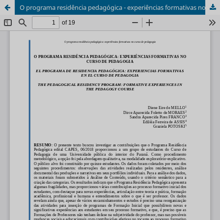
O programa residência pedagógica - experiências formativas no curso de pedagogia