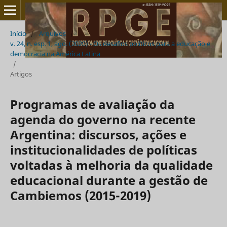
Início
/
Arquivos
/
v. 24, n. esp. 1, ago. (2020) - Os desafios políticos para a educação e
democracia na América Latina
/
Artigos
Programas de avaliação da
agenda do governo na recente
Argentina: discursos, ações e
institucionalidades de políticas
voltadas à melhoria da qualidade
educacional durante a gestão de
Cambiemos (2015-2019)