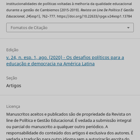
institucionalidades de políticas voltadas à melhoria da qualidade educacional
durante a gestão de Cambiemos (2015-2019).
Revista on Line De Política E Gestão
Educacional
,
24
(esp1), 762–777. https://doi.org/10.22633/rpge.v24iesp1.13784
Fomatos de Citação
Edição
v. 24, n. esp. 1, ago. (2020) - Os desafios políticos para a
educação e democracia na América Latina
Seção
Artigos
Licença
Manuscritos aceitos e publicados são de propriedade da Revista on
line de Política e Gestão Educacional. É vedada a submissão integral
ou parcial do manuscrito a qualquer outro periódico. A
responsabilidade do conteúdo dos artigos é exclusiva dos autores. É
vedada a tradução para outro idioma sem a autorização escrita do