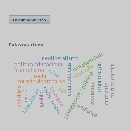
Enviar Submissão
Palavras-chave
complexidade
neoliberalismo
política educacional
organização
educação
cultura escolar
competências
capitalismo
crise
planejamento público
social
mundo do trabalho
economia
currículo
ldb
incerteza
carlos matus
evasão
solidária
liberalismo
gestão
mudança