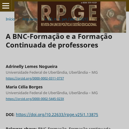
Início
/
Arquivos
/
v. 25, n. 1, jan./abr. (2021)
/
Artigos
A BNC-Formação e a Formação
Continuada de professores
Adrinelly Lemes Nogueira
Universidade Federal de Uberlândia, Uberlândia – MG
https://orcid.org/0000-0002-0311-0737
Maria Célia Borges
Universidade Federal de Uberlândia, Uberlândia – MG
https://orcid.org/0000-0002-5445-023X
DOI:
https://doi.org/10.22633/rpge.v25i1.13875
Palavras-chave:
BNC-Formação, Formação continuada,