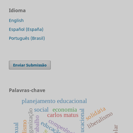
Idioma
English
Español (España)
Português (Brasil)
Enviar Submissão
Palavras-chave
planejamento educacional
solidária
social
economia
organização
liberalismo
carlos matus
competências
educação