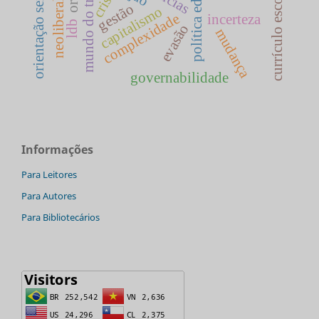
política educacional
mundo do trabalho
neoliberalismo
orientação sexual
currículo escolar
crise
gestão
capitalismo
complexidade
incerteza
ldb
evasão
mudança
governabilidade
Informações
Para Leitores
Para Autores
Para Bibliotecários