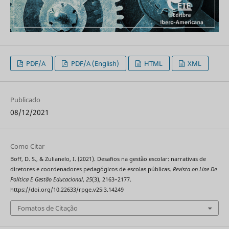
PDF/A
PDF/A (English)
HTML
XML
Publicado
08/12/2021
Como Citar
Boff, D. S., & Zulianelo, I. (2021). Desafios na gestão escolar: narrativas de
diretores e coordenadores pedagógicos de escolas públicas.
Revista on Line De
Política E Gestão Educacional
,
25
(3), 2163–2177.
https://doi.org/10.22633/rpge.v25i3.14249
Fomatos de Citação