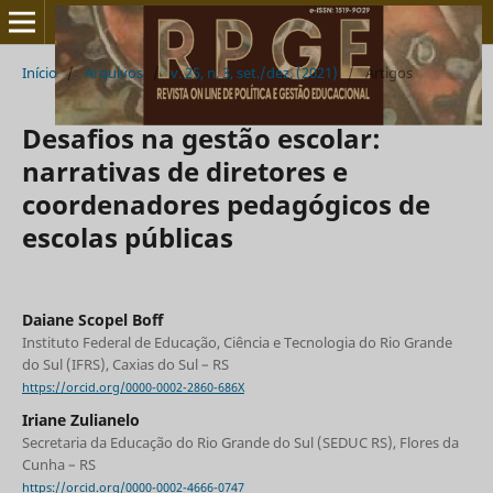
Início
/
Arquivos
/
v. 25, n. 3, set./dez. (2021)
/
Artigos
Desafios na gestão escolar:
narrativas de diretores e
coordenadores pedagógicos de
escolas públicas
Daiane Scopel Boff
Instituto Federal de Educação, Ciência e Tecnologia do Rio Grande
do Sul (IFRS), Caxias do Sul – RS
https://orcid.org/0000-0002-2860-686X
Iriane Zulianelo
Secretaria da Educação do Rio Grande do Sul (SEDUC RS), Flores da
Cunha – RS
https://orcid.org/0000-0002-4666-0747