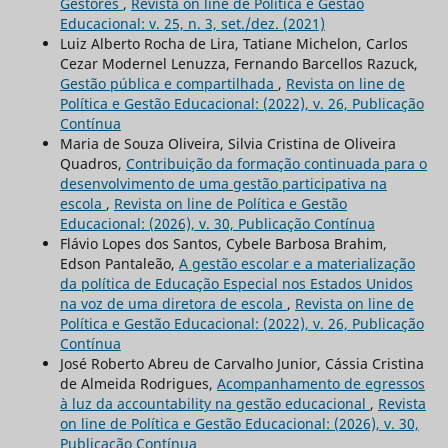
Gestores
,
Revista on line de Política e Gestão
Educacional: v. 25, n. 3, set./dez. (2021)
Luiz Alberto Rocha de Lira, Tatiane Michelon, Carlos
Cezar Modernel Lenuzza, Fernando Barcellos Razuck,
Gestão pública e compartilhada
,
Revista on line de
Política e Gestão Educacional: (2022), v. 26, Publicação
Contínua
Maria de Souza Oliveira, Silvia Cristina de Oliveira
Quadros,
Contribuição da formação continuada para o
desenvolvimento de uma gestão participativa na
escola
,
Revista on line de Política e Gestão
Educacional: (2026), v. 30, Publicação Contínua
Flávio Lopes dos Santos, Cybele Barbosa Brahim,
Edson Pantaleão,
A gestão escolar e a materialização
da política de Educação Especial nos Estados Unidos
na voz de uma diretora de escola
,
Revista on line de
Política e Gestão Educacional: (2022), v. 26, Publicação
Contínua
José Roberto Abreu de Carvalho Junior, Cássia Cristina
de Almeida Rodrigues,
Acompanhamento de egressos
à luz da accountability na gestão educacional
,
Revista
on line de Política e Gestão Educacional: (2026), v. 30,
Publicação Contínua