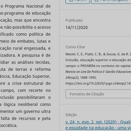
r o Programa Nacional de
mo programa de educação
ducação, mas que encontra
Publicado
e não possibilita o acesso
14/11/2020
ficado como política de
meio de embates, lutas e
Como Citar
ucação rural engessada, e
Maciel, C. E., Piatti, C. B., & Souza, G. da R. 
zadora. A pesquisa é de
Inclusão, educação superior e educação d
diar as análises tecidas,
campo: o PRONERA no contexto do capital
uta de terras e reforma
Revista on Line De Política E Gestão Educacion
ncia, Educação Superior,
24
(esp2), 1068–1092.
e a crise estrutural do
https://doi.org/10.22633/rpge.v24iesp2.14
 campo, com recorte no
Fomatos de Citação
clusão possibilitaram o
lógica neoliberal como
 mentor um governo ultra
Edição
 falta de recursos e pela
v. 24, n. esp. 2, set. (2020) - Qua
ocrática.
e equidade na educação - uma v