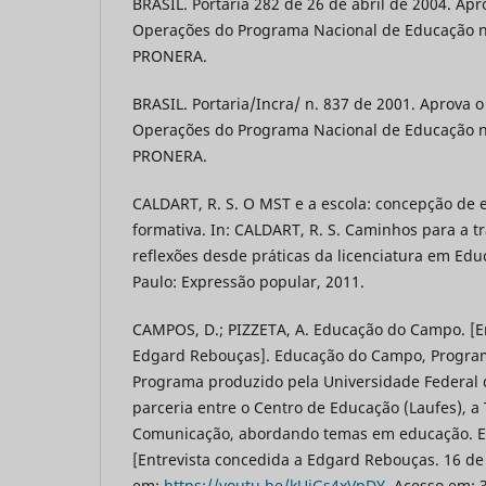
BRASIL. Portaria 282 de 26 de abril de 2004. Ap
Operações do Programa Nacional de Educação n
PRONERA.
BRASIL. Portaria/Incra/ n. 837 de 2001. Aprova 
Operações do Programa Nacional de Educação n
PRONERA.
CALDART, R. S. O MST e a escola: concepção de 
formativa. In: CALDART, R. S. Caminhos para a t
reflexões desde práticas da licenciatura em Ed
Paulo: Expressão popular, 2011.
CAMPOS, D.; PIZZETA, A. Educação do Campo. [E
Edgard Rebouças]. Educação do Campo, Progr
Programa produzido pela Universidade Federal 
parceria entre o Centro de Educação (Laufes), a
Comunicação, abordando temas em educação. E
[Entrevista concedida a Edgard Rebouças. 16 de j
em:
https://youtu.be/kUiGs4xVpDY
. Acesso em: 