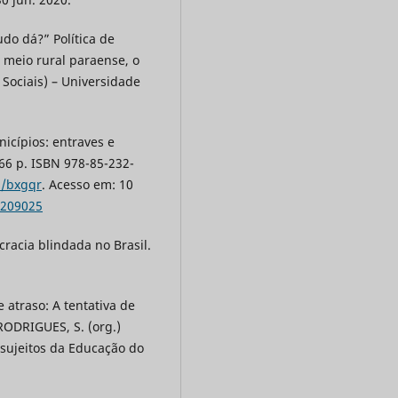
udo dá?” Política de
 meio rural paraense, o
Sociais) – Universidade
icípios: entraves e
366 p. ISBN 978-85-232-
d/bxgqr
. Acesso em: 10
3209025
cracia blindada no Brasil.
atraso: A tentativa de
 RODRIGUES, S. (org.)
 sujeitos da Educação do