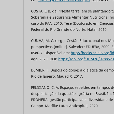
COSTA, I. B. da. “Nesta terra, em se plantando t
Soberania e Segurança Alimentar Nutricional no
caso do PAA. 2010. Tese (Doutorado em Ciências 
Federal do Rio Grande do Norte, Natal, 2010.
CUNHA, M. C. (org.). Gestão Educacional nos Mun
perspectivas [online]. Salvador: EDUFBA, 2009. 
0586-7. Disponível em:
http://books.scielo.org/i
ago. 2020. DOI:
https://doi.org/10.7476/978852
DEMIER, F. Depois do golpe: a dialética da demo
Rio de Janeiro: Mauad X, 2017.
FELICIANO, C. A. Espaços rebeldes em tempos de 
despolitização da questão agrária no Brasil. In:
PRONERA: gestão participativa e diversidade de
Campo. Marília: Lutas Anticapital, 2020.