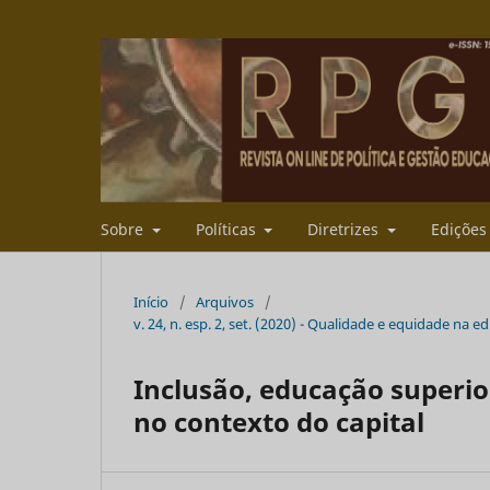
Sobre
Políticas
Diretrizes
Ediçõe
Início
/
Arquivos
/
v. 24, n. esp. 2, set. (2020) - Qualidade e equidade na 
Inclusão, educação superi
no contexto do capital