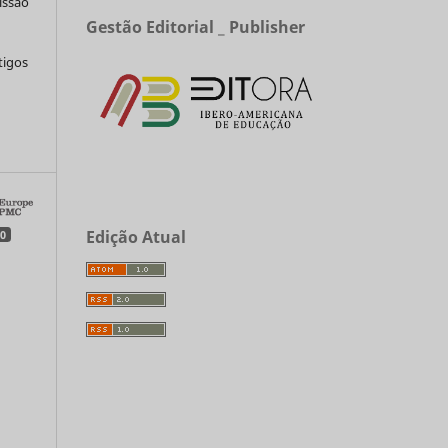
issão
Gestão Editorial _ Publisher
tigos
a
Edição Atual
0