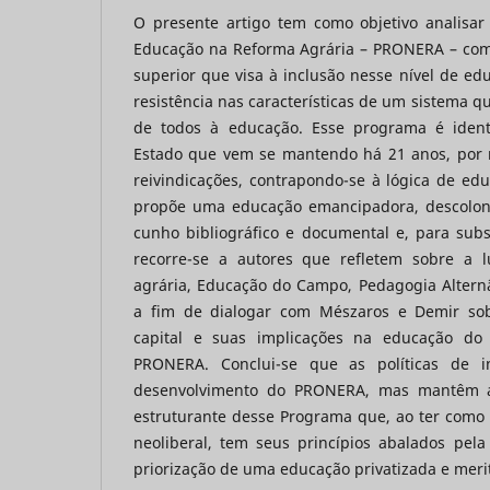
O presente artigo tem como objetivo analisa
Educação na Reforma Agrária – PRONERA – co
superior que visa à inclusão nesse nível de e
resistência nas características de um sistema qu
de todos à educação. Esse programa é identi
Estado que vem se mantendo há 21 anos, por 
reivindicações, contrapondo-se à lógica de ed
propõe uma educação emancipadora, descoloni
cunho bibliográfico e documental e, para subsi
recorre-se a autores que refletem sobre a l
agrária, Educação do Campo, Pedagogia Alternâ
a fim de dialogar com Mészaros e Demir sobr
capital e suas implicações na educação do
PRONERA. Conclui-se que as políticas de in
desenvolvimento do PRONERA, mas mantêm a 
estruturante desse Programa que, ao ter como
neoliberal, tem seus princípios abalados pela
priorização de uma educação privatizada e merit