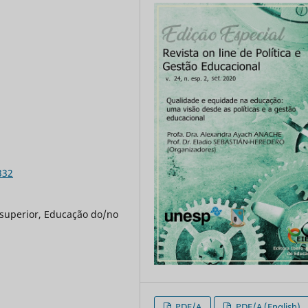
332
 superior, Educação do/no
PDF/A
PDF/A (English)