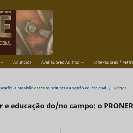
s
Anúncios
Avaliadores Ad hoc
Indexadores / Métr
educação - uma visão desde as políticas e a gestão educacional
/
Artigos
or e educação do/no campo: o PRONE