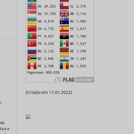
(Criado em 17.01.2023)
a
-
 de
tica e