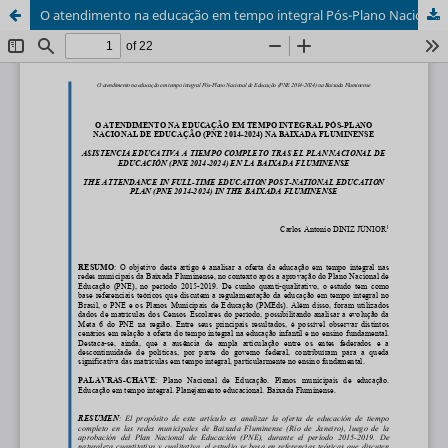
O atendimento na educação em tempo integral Pós-Plano Nacional de Educação (PNE 2014-2024) na Baixada Fluminense