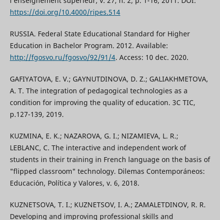
l’enseignement supérieur, v. 27, n. 2, p. 1-16, 2011. DOI:
https://doi.org/10.4000/ripes.514
RUSSIA. Federal State Educational Standard for Higher
Education in Bachelor Program. 2012. Available:
http://fgosvo.ru/fgosvo/92/91/4
. Access: 10 dec. 2020.
GAFIYATOVA, E. V.; GAYNUTDINOVA, D. Z.; GALIAKHMETOVA,
A. T. The integration of pedagogical technologies as a
condition for improving the quality of education. 3C TIC,
p.127-139, 2019.
KUZMINA, E. K.; NAZAROVA, G. I.; NIZAMIEVA, L. R.;
LEBLANC, C. The interactive and independent work of
students in their training in French language on the basis of
"flipped classroom" technology. Dilemas Contemporáneos:
Educación, Política y Valores, v. 6, 2018.
KUZNETSOVA, T. I.; KUZNETSOV, I. A.; ZAMALETDINOV, R. R.
Developing and improving professional skills and