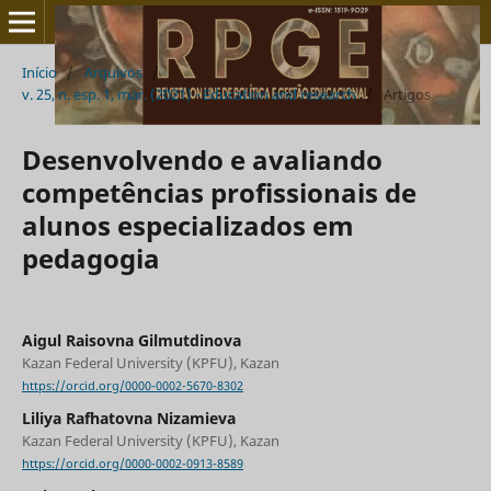
Início
/
Arquivos
/
v. 25, n. esp. 1, mar. (2021) - Education and research
/
Artigos
Desenvolvendo e avaliando
competências profissionais de
alunos especializados em
pedagogia
Aigul Raisovna Gilmutdinova
Kazan Federal University (KPFU), Kazan
https://orcid.org/0000-0002-5670-8302
Liliya Rafhatovna Nizamieva
Kazan Federal University (KPFU), Kazan
https://orcid.org/0000-0002-0913-8589