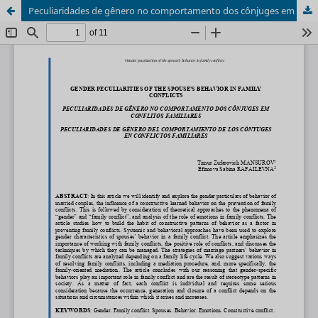
Peculiaridades de gênero no comportamento dos cônjuges em conflitos familiares