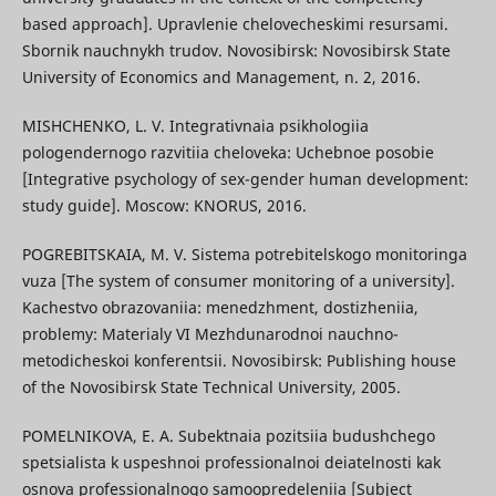
based approach]. Upravlenie chelovecheskimi resursami.
Sbornik nauchnykh trudov. Novosibirsk: Novosibirsk State
University of Economics and Management, n. 2, 2016.
MISHCHENKO, L. V. Integrativnaia psikhologiia
pologendernogo razvitiia cheloveka: Uchebnoe posobie
[Integrative psychology of sex-gender human development:
study guide]. Moscow: KNORUS, 2016.
POGREBITSKAIA, M. V. Sistema potrebitelskogo monitoringa
vuza [The system of consumer monitoring of a university].
Kachestvo obrazovaniia: menedzhment, dostizheniia,
problemy: Materialy VI Mezhdunarodnoi nauchno-
metodicheskoi konferentsii. Novosibirsk: Publishing house
of the Novosibirsk State Technical University, 2005.
POMELNIKOVA, E. A. Subektnaia pozitsiia budushchego
spetsialista k uspeshnoi professionalnoi deiatelnosti kak
osnova professionalnogo samoopredeleniia [Subject