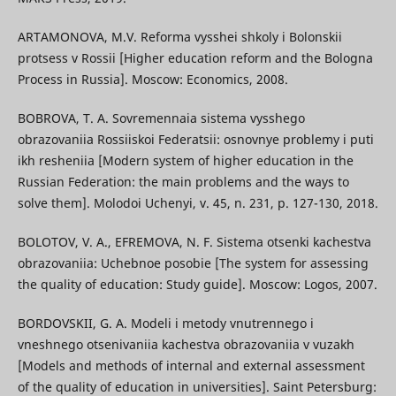
ARTAMONOVA, M.V. Reforma vysshei shkoly i Bolonskii
protsess v Rossii [Higher education reform and the Bologna
Process in Russia]. Moscow: Economics, 2008.
BOBROVA, T. A. Sovremennaia sistema vysshego
obrazovaniia Rossiiskoi Federatsii: osnovnye problemy i puti
ikh resheniia [Modern system of higher education in the
Russian Federation: the main problems and the ways to
solve them]. Molodoi Uchenyi, v. 45, n. 231, p. 127-130, 2018.
BOLOTOV, V. A., EFREMOVA, N. F. Sistema otsenki kachestva
obrazovaniia: Uchebnoe posobie [The system for assessing
the quality of education: Study guide]. Moscow: Logos, 2007.
BORDOVSKII, G. A. Modeli i metody vnutrennego i
vneshnego otsenivaniia kachestva obrazovaniia v vuzakh
[Models and methods of internal and external assessment
of the quality of education in universities]. Saint Petersburg: