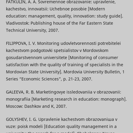
FATKULIN, A. A. Sovremennoe obrazovanie: upravlenie,
kachestvo, innovatsii: Uchebnoe posobie [Modern
education: management, quality, innovation: study guide].
Vladivostok: Publishing house of the Far Eastern State
Technical University, 2007.
FILIPPOVA, I. V. Monitoring udovletvorennosti potrebitelei
kachestvom podgotovki spetsialistov v Mordovskom
gosudarstvennom universitete [Monitoring of consumer
satisfaction with the quality of training of specialists in the
Mordovian State University]. Mordovia University Bulletin, 1
Series “Economic Sciences”, p. 21-23, 2007.
GALEEVA, R. B. Marketingovye issledovaniia v obrazovanii:
monografiia [Marketing research in education: monograph].
Moscow: Dashkov and K, 2007.
GOLYSHEV, I. G. Upravlenie kachestvom obrazovaniшa v
vuze: poisk modeli [Education quality management in a