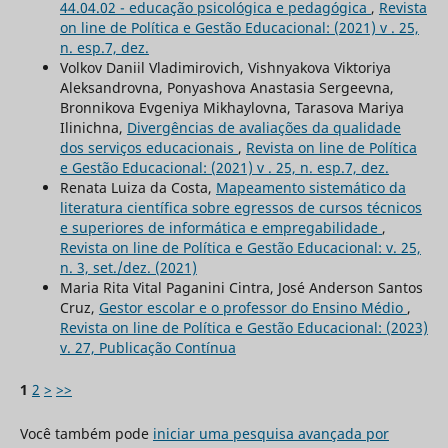
44.04.02 - educação psicológica e pedagógica
,
Revista
on line de Política e Gestão Educacional: (2021) v . 25,
n. esp.7, dez.
Volkov Daniil Vladimirovich, Vishnyakova Viktoriya
Aleksandrovna, Ponyashova Anastasia Sergeevna,
Bronnikova Evgeniya Mikhaylovna, Tarasova Mariya
Ilinichna,
Divergências de avaliações da qualidade
dos serviços educacionais
,
Revista on line de Política
e Gestão Educacional: (2021) v . 25, n. esp.7, dez.
Renata Luiza da Costa,
Mapeamento sistemático da
literatura científica sobre egressos de cursos técnicos
e superiores de informática e empregabilidade
,
Revista on line de Política e Gestão Educacional: v. 25,
n. 3, set./dez. (2021)
Maria Rita Vital Paganini Cintra, José Anderson Santos
Cruz,
Gestor escolar e o professor do Ensino Médio
,
Revista on line de Política e Gestão Educacional: (2023)
v. 27, Publicação Contínua
1
2
>
>>
Você também pode
iniciar uma pesquisa avançada por