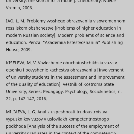
university: the search for a model]. Cheboksary: Novoe
Vremia, 2006.
IAO, L. M. Problemy vysshego obrazovaniia v sovremennom
rossiiskom obshchestve [Problems of higher education in
modern Russian society]. Modern problems of science and
education. Penza: “Akademiia Estestvoznaniia” Publishing
House, 2009.
KISELEVA, M. V. Vovlechenie obuchaiushchikhsia vuza v
otsenku i povyshenie kachestva obrazovaniia [Involvement
of university students in the assessment and improvement
of the quality of education]. Vestnik of Kostroma State
University, Series: Pedagogy. Psychology, Sociokinetics, n.
22, p. 142-147, 2016.
MILIAEVA, L. G. Analiz uspeshnosti trudoustroistva
vypusknikov vuzov v usloviiakh kompetentnostnogo
podkhoda [Analysis of the success of the employment of
university graduates in the context of the competency-