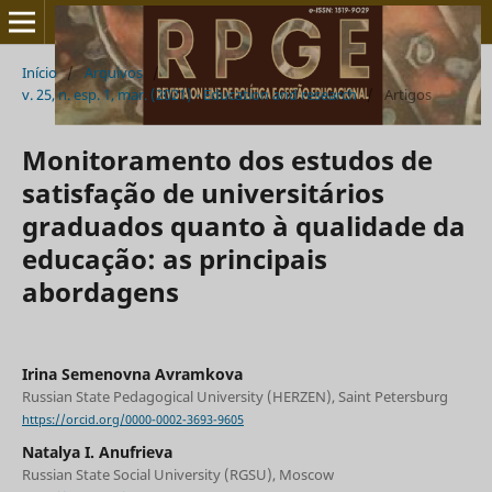
Início
/
Arquivos
/
v. 25, n. esp. 1, mar. (2021) - Education and research
/
Artigos
Monitoramento dos estudos de
satisfação de universitários
graduados quanto à qualidade da
educação: as principais
abordagens
Irina Semenovna Avramkova
Russian State Pedagogical University (HERZEN), Saint Petersburg
https://orcid.org/0000-0002-3693-9605
Natalya I. Anufrieva
Russian State Social University (RGSU), Moscow