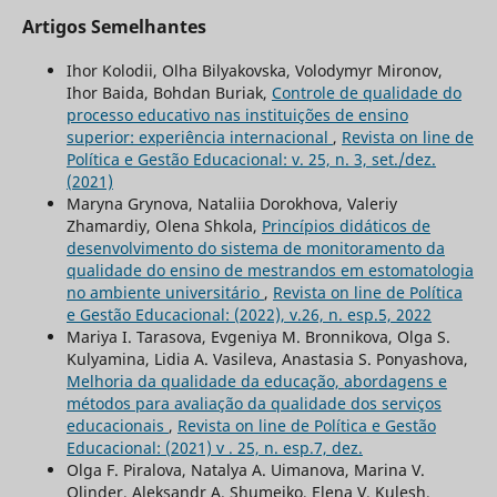
Artigos Semelhantes
Ihor Kolodii, Olha Bilyakovska, Volodymyr Mironov,
Ihor Baida, Bohdan Buriak,
Controle de qualidade do
processo educativo nas instituições de ensino
superior: experiência internacional
,
Revista on line de
Política e Gestão Educacional: v. 25, n. 3, set./dez.
(2021)
Maryna Grynova, Nataliia Dorokhova, Valeriy
Zhamardiy, Olena Shkola,
Princípios didáticos de
desenvolvimento do sistema de monitoramento da
qualidade do ensino de mestrandos em estomatologia
no ambiente universitário
,
Revista on line de Política
e Gestão Educacional: (2022), v.26, n. esp.5, 2022
Mariya I. Tarasova, Evgeniya M. Bronnikova, Olga S.
Kulyamina, Lidia A. Vasileva, Anastasia S. Ponyashova,
Melhoria da qualidade da educação, abordagens e
métodos para avaliação da qualidade dos serviços
educacionais
,
Revista on line de Política e Gestão
Educacional: (2021) v . 25, n. esp.7, dez.
Olga F. Piralova, Natalya A. Uimanova, Marina V.
Olinder, Aleksandr А. Shumeiko, Elena V. Kulesh,