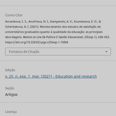
Como Citar
Avramkova, I. S., Anufrieva, N. I., Kamyanets, A. V., Kuznetsova, E. O., &
Scherbakova, A. I. (2021). Monitoramento dos estudos de satisfação de
universitários graduados quanto à qualidade da educação: as principais
abordagens.
Revista on Line De Política E Gestão Educacional
,
25
(esp.1), 638–653.
https://doi.org/10.22633/rpge.v25iesp.1.15004
Fomatos de Citação
Edição
v. 25, n. esp. 1, mar. (2021) - Education and research
Seção
Artigos
Licença