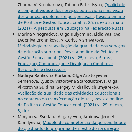
Zhanna V. Korobanova, Tatiana B. Lisitsyna,
Qualidade
e competitividade dos serviços educacionais na visão
dos alunos: problemas e perspectivas
,
Revista on line
de Política e Gestão Educacional: v. 25, n. esp.2, maio
(2021) - A pesquisa em Educação na Federação Russa
Marina Vinogradova, Olga Kulyamina, Lidia Vasileva,
Evgeniya Bronnikova, Viktoriya Vishnyakova,
Metodologia para avaliação da qualidade dos serviços
de educação superior
,
Revista on line de Política e
Gestão Educacional: (2021) v . 25, n. esp. 6, dez.
Educação, Comunicação e Divulgação Cientifica:
Resultados e discussões
Nadirya Rafikovna Kurkina, Olga Anatolyevna
Semenova, Lyubov Viktorovna Starodubtseva, Olga
Viktorovna Suldina, Sergey Mikhailovich Imyarekov,
Avaliação da qualidade das atividades educacionais
no contexto da transformação digital
,
Revista on line
de Política e Gestão Educacional: (2021) v . 25, n. esp.
5, dez.
Minyurova Svetlana Aligaryevna, Aminova Jennet
Kamilyevna,
Modelo de competência da personalidade
do graduado do programa de mestrado na direção