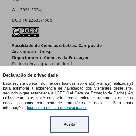
A1 (2021-2024)
DOI: 10.22633/rpge
Faculdade de Ciências e Letras, Campus de
Araraquara, Unesp
Departamento Ciências da Educação
Rodovia Araraquara-Jaú, km 1
Caixa Postal 174 – CEP 14800-901
Declaração de privacidade
Araraquara – SP – Brasil
Esta revista coleta informações básicas sobre a(s) visita(s) realizada(s)
para aprimorar a experiência de navegação dos visitantes deste site,
segundo o que estabelece a LGPD (Lei Geral de Proteção de Dados). Ao
utilizar este site, você concorda com a coleta e tratamento de seus
dados pessoais por meio de formulários e cookies. Para mais
informações,
leia nossa política de privacidade.
Aceito