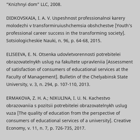
“Knizhnyi dom” LLC, 2008.
DIDKOVSKAIA, I. A. V. Uspeshnost professionalnoi karery
molodezhi v transformiruiushchemsia obshchestve [Youth’s
professional career success in the transforming society].
Sotsiologicheskie Nauki, n. 96, p. 64-68, 2015.
ELISEEVA, E. N. Otsenka udovletvorennosti potrebitelei
obrazovatelnykh uslug na fakultete upravleniia [Assessment
of satisfaction of consumers of educational services at the
Faculty of Management]. Bulletin of the Chelyabinsk State
University, v. 3, n. 294, p. 107-110, 2013.
ERMAKOVA, Z. H. A.; NIKULINA, I. U. N. Kachestvo
obrazovaniia s pozitsii potrebitelei obrazovatelnykh uslug
vuza [The quality of education from the perspective of
consumers of educational services of a university]. Creative
Economy, v. 11, n. 7, p. 726-735, 2017.