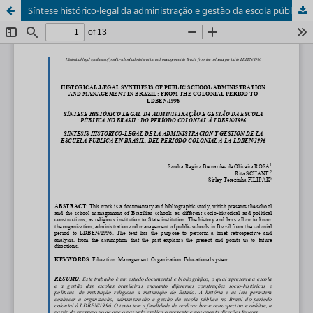
Síntese histórico-legal da administração e gestão da escola pública no Brasil: do período colonial à LDBEN/1996