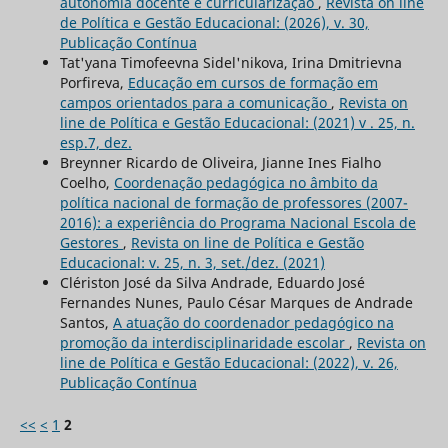
autonomia docente e curricularização
,
Revista on line
de Política e Gestão Educacional: (2026), v. 30,
Publicação Contínua
Tat'yana Timofeevna Sidel'nikova, Irina Dmitrievna
Porfireva,
Educação em cursos de formação em
campos orientados para a comunicação
,
Revista on
line de Política e Gestão Educacional: (2021) v . 25, n.
esp.7, dez.
Breynner Ricardo de Oliveira, Jianne Ines Fialho
Coelho,
Coordenação pedagógica no âmbito da
política nacional de formação de professores (2007-
2016): a experiência do Programa Nacional Escola de
Gestores
,
Revista on line de Política e Gestão
Educacional: v. 25, n. 3, set./dez. (2021)
Clériston José da Silva Andrade, Eduardo José
Fernandes Nunes, Paulo César Marques de Andrade
Santos,
A atuação do coordenador pedagógico na
promoção da interdisciplinaridade escolar
,
Revista on
line de Política e Gestão Educacional: (2022), v. 26,
Publicação Contínua
<<
<
1
2