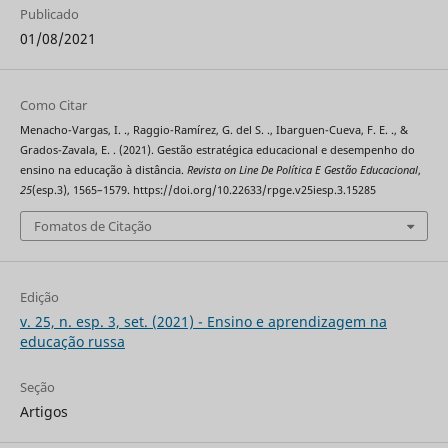
Publicado
01/08/2021
Como Citar
Menacho-Vargas, I. ., Raggio-Ramírez, G. del S. ., Ibarguen-Cueva, F. E. ., &
Grados-Zavala, E. . (2021). Gestão estratégica educacional e desempenho do
ensino na educação à distância.
Revista on Line De Política E Gestão Educacional
,
25
(esp.3), 1565–1579. https://doi.org/10.22633/rpge.v25iesp.3.15285
Fomatos de Citação
Edição
v. 25, n. esp. 3, set. (2021) - Ensino e aprendizagem na
educação russa
Seção
Artigos