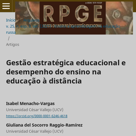
Início
/
Arquivos
/
v. 25, n. esp. 3, set. (2021) - Ensino e aprendizagem na educação
russa
/
Artigos
Gestão estratégica educacional e
desempenho do ensino na
educação à distância
Isabel Menacho-Vargas
Universidad César Vallejo (UCV)
https://orcid.org/0000-0001-6246-4618
Giuliana del Socorro Raggio-Ramírez
Universidad César Vallejo (UCV)