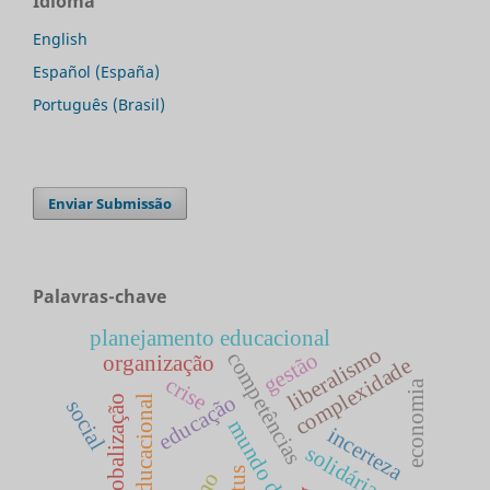
Idioma
English
Español (España)
Português (Brasil)
Enviar Submissão
Palavras-chave
planejamento educacional
liberalismo
gestão
competências
organização
complexidade
crise
economia
educação
política educacional
globalização
social
incerteza
solidária