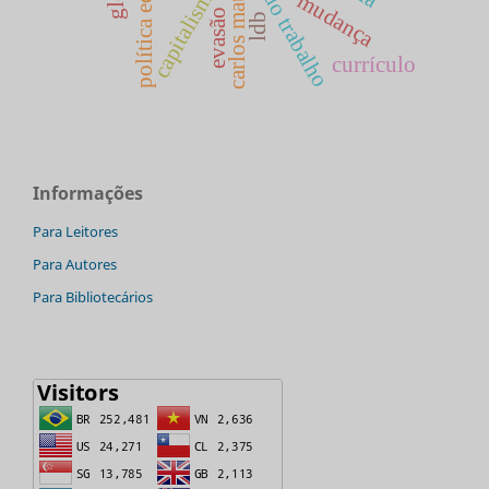
mundo do trabalho
carlos matus
capitalismo
mudança
evasão
ldb
currículo
Informações
Para Leitores
Para Autores
Para Bibliotecários