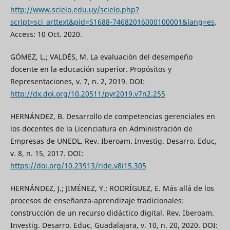
http://www.scielo.edu.uy/scielo.php?
script=sci_arttext&pid=S1688-74682016000100001&lang=es
.
Access: 10 Oct. 2020.
GÓMEZ, L.; VALDÉS, M. La evaluación del desempeño
docente en la educación superior. Propósitos y
Representaciones, v. 7, n. 2, 2019. DOI:
http://dx.doi.org/10.20511/pyr2019.v7n2.255
HERNÁNDEZ, B. Desarrollo de competencias gerenciales en
los docentes de la Licenciatura en Administración de
Empresas de UNEDL. Rev. Iberoam. Investig. Desarro. Educ,
v. 8, n. 15, 2017. DOI:
https://doi.org/10.23913/ride.v8i15.305
HERNÁNDEZ, J.; JIMÉNEZ, Y.; RODRÍGUEZ, E. Más allá de los
procesos de enseñanza-aprendizaje tradicionales:
construcción de un recurso didáctico digital. Rev. Iberoam.
Investig. Desarro. Educ, Guadalajara, v. 10, n. 20, 2020. DOI: