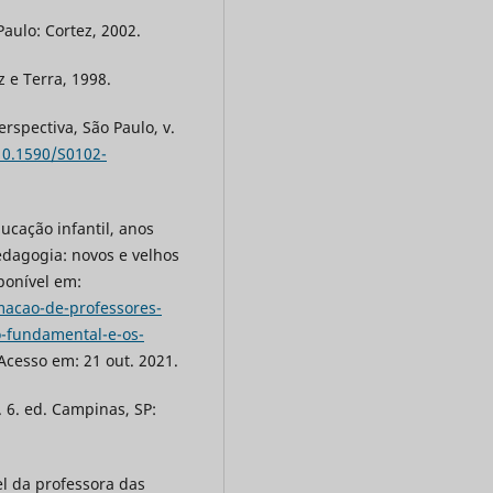
aulo: Cortez, 2002.
 e Terra, 1998.
rspectiva, São Paulo, v.
10.1590/S0102-
cação infantil, anos
edagogia: novos e velhos
ponível em:
macao-de-professores-
o-fundamental-e-os-
 Acesso em: 21 out. 2021.
 6. ed. Campinas, SP:
el da professora das