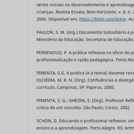
séries iniciais no desenvolvimento e aprendiza
crianças. Revista Ensaio, Belo Horizonte, v. 8, n. 
2006. Disponível em:
https://bityli.com/IeKxr
. A
PAULON, S. M. (org.) Documento Subsidiário à pol
Ministério da Educação. Secretaria de Educação. 
PERRENOUD, P. A prática reflexiva no ofício do p
profissionalização e razão pedagógica. Porto Ale
PIMENTA, S.G. A prática (e a teoria) docente ress
OLIVEIRA, M. R. N. (Org). Confluências e divergê
currículo. Campinas, SP: Papirus, 2000.
PIMENTA, S. G.; GHEDIN, E. (Org). Professor Refl
crítica de um conceito. São Paulo: Cortez, 2002
SCHÖN, D. Educando o profissional reflexivo: u
ensino e a aprendizagem. Porto Alegre, RS: Art