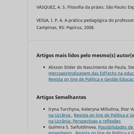
VÁSQUEZ, A. S. Filosofia da práxis. São Paulo: E
VEIGA, I. P. A. A prática pedagógica do professor
Campinas, RS: Papirus, 2008.
Artigos mais lidos pelo mesmo(s) autor(e
Alisson Slider do Nascimento de Paula, St
mercoaprendizagem das EdTechs na educaç
Revista on line de Política e Gestão Educac
Artigos Semelhantes
Iryna Turchyna, Kateryna Miliutina, Ihor V
na Ucrânia
,
Revista on line de Política e 
na Ucrânia: Perspectivas e reflexões
Gulmira S. Saifutdinova,
Possibilidades de
engenheiro
,
Revista on line de Política e 