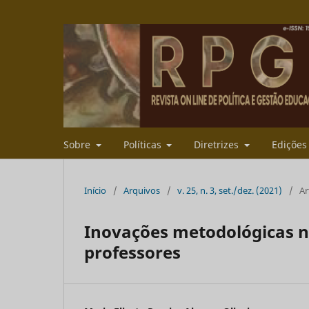
Sobre
Políticas
Diretrizes
Ediçõe
Início
/
Arquivos
/
v. 25, n. 3, set./dez. (2021)
/
Ar
Inovações metodológicas n
professores