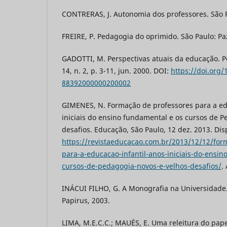
CONTRERAS, J. Autonomia dos professores. São P
FREIRE, P. Pedagogia do oprimido. São Paulo: Paz
GADOTTI, M. Perspectivas atuais da educação. Pe
14, n. 2, p. 3-11, jun. 2000. DOI:
https://doi.org/
88392000000200002
GIMENES, N. Formação de professores para a edu
iniciais do ensino fundamental e os cursos de P
desafios. Educação, São Paulo, 12 dez. 2013. Dis
https://revistaeducacao.com.br/2013/12/12/for
para-a-educacao-infantil-anos-iniciais-do-ensin
cursos-de-pedagogia-novos-e-velhos-desafios/
.
INÁCUI FILHO, G. A Monografia na Universidade.
Papirus, 2003.
LIMA, M.E.C.C.; MAUÉS, E. Uma releitura do pap