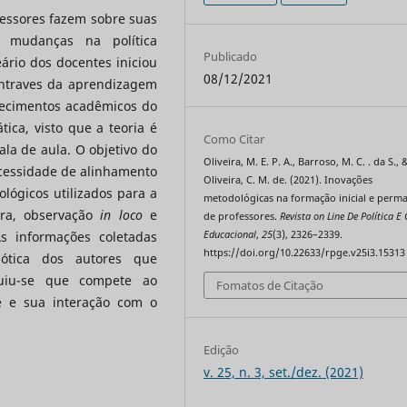
fessores fazem sobre suas
s mudanças na política
Publicado
eário dos docentes iniciou
08/12/2021
ntraves da aprendizagem
hecimentos acadêmicos do
tica, visto que a teoria é
Como Citar
ala de aula. O objetivo do
Oliveira, M. E. P. A., Barroso, M. C. . da S., 
necessidade de alinhamento
Oliveira, C. M. de. (2021). Inovações
lógicos utilizados para a
metodológicas na formação inicial e perm
ura, observação
in loco
e
de professores.
Revista on Line De Política E
Educacional
,
25
(3), 2326–2339.
As informações coletadas
https://doi.org/10.22633/rpge.v25i3.15313
 ótica dos autores que
luiu-se que compete ao
Fomatos de Citação
te e sua interação com o
Edição
v. 25, n. 3, set./dez. (2021)