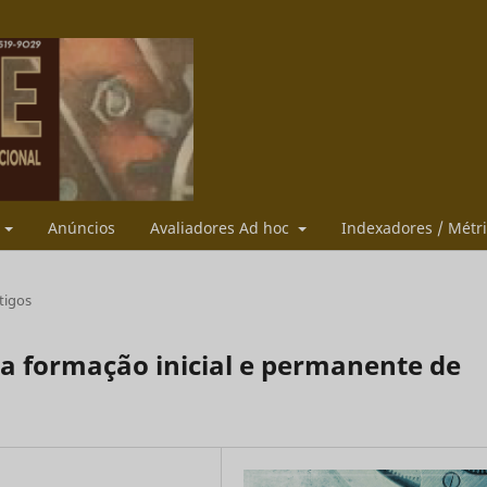
s
Anúncios
Avaliadores Ad hoc
Indexadores / Métr
tigos
a formação inicial e permanente de