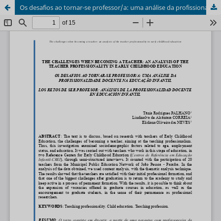
Os desafios ao tornar-se professor/a: uma análise da profissionalidade docente na educação infantil