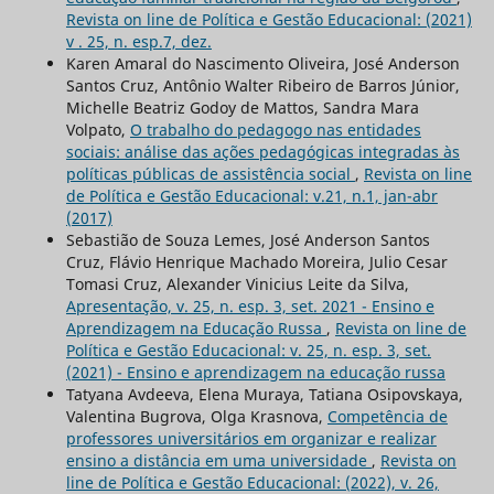
Revista on line de Política e Gestão Educacional: (2021)
v . 25, n. esp.7, dez.
Karen Amaral do Nascimento Oliveira, José Anderson
Santos Cruz, Antônio Walter Ribeiro de Barros Júnior,
Michelle Beatriz Godoy de Mattos, Sandra Mara
Volpato,
O trabalho do pedagogo nas entidades
sociais: análise das ações pedagógicas integradas às
políticas públicas de assistência social
,
Revista on line
de Política e Gestão Educacional: v.21, n.1, jan-abr
(2017)
Sebastião de Souza Lemes, José Anderson Santos
Cruz, Flávio Henrique Machado Moreira, Julio Cesar
Tomasi Cruz, Alexander Vinicius Leite da Silva,
Apresentação, v. 25, n. esp. 3, set. 2021 - Ensino e
Aprendizagem na Educação Russa
,
Revista on line de
Política e Gestão Educacional: v. 25, n. esp. 3, set.
(2021) - Ensino e aprendizagem na educação russa
Tatyana Avdeeva, Elena Muraya, Tatiana Osipovskaya,
Valentina Bugrova, Olga Krasnova,
Competência de
professores universitários em organizar e realizar
ensino a distância em uma universidade
,
Revista on
line de Política e Gestão Educacional: (2022), v. 26,