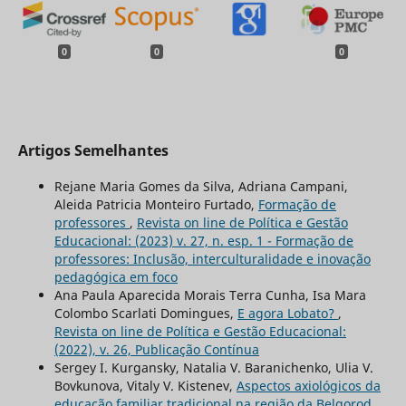
0
0
0
Artigos Semelhantes
Rejane Maria Gomes da Silva, Adriana Campani,
Aleida Patricia Monteiro Furtado,
Formação de
professores
,
Revista on line de Política e Gestão
Educacional: (2023) v. 27, n. esp. 1 - Formação de
professores: Inclusão, interculturalidade e inovação
pedagógica em foco
Ana Paula Aparecida Morais Terra Cunha, Isa Mara
Colombo Scarlati Domingues,
E agora Lobato?
,
Revista on line de Política e Gestão Educacional:
(2022), v. 26, Publicação Contínua
Sergey I. Kurgansky, Natalia V. Baranichenko, Ulia V.
Bovkunova, Vitaly V. Kistenev,
Aspectos axiológicos da
educação familiar tradicional na região da Belgorod
,