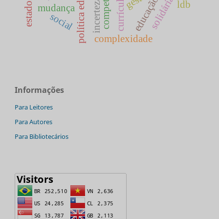
política educacional
competências
currículo
solidária
educação
incerteza
ldb
mudança
social
complexidade
Informações
Para Leitores
Para Autores
Para Bibliotecários