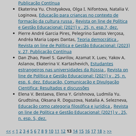
Publicação Contínua
Ekaterina Yu. Chistyakova, Olga I. Nifontova, Natalia V.
Loginova,
Educação para crianças no contexto de
formação da cultura russa
,
Revista on line de Política
e Gestão Educacional: (2021) v . 25, n. esp.7, dez.
Pierre André Garcia Pires, Pelegrino Santos Verçosa,
Andréa Maria Lopes Dantas,
Teoria democrática
,
Revista on line de Política e Gestão Educacional: (2023)
v. 27, Publicação Contínua
Dan Zhao, Pavel S. Gavrilov, Azamat Х. Luev, Yakov A.
Aslanov, Ekaterina V. Kartashevich,
Estudantes
estrangeiros nas universidades da Rússia
,
Revista on
line de Política e Gestão Educacional: (2021) v . 25, n.
esp. 6, dez. Educação, Comunicação e Divulgação
Cientifica: Resultados e discussões
Elena V. Bestaeva, Elena Y. Grishnova, Ludmila Yu.
Grudtsina, Oksana R. Doguzova, Natalia A. Selezneva,
Educação como categoria filosófica e jurídica
,
Revista
on line de Política e Gestão Educacional: (2021) v . 25,
n. esp. 5, dez.
<<
<
1
2
3
4
5
6
7
8
9
10
11
12
13
14
15
16
17
18
>
>>