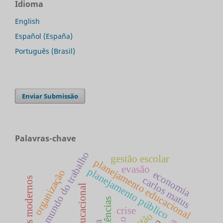
Idioma
English
Español (España)
Português (Brasil)
Enviar Submissão
Palavras-chave
mundo do trabalho
gestão escolar
planejamento educacional
evasão
planejamento público
organização
economia
carlos matus
estados modernos
crise
gestão