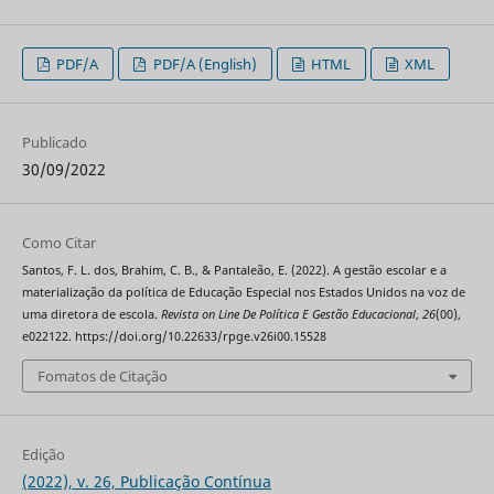
PDF/A
PDF/A (English)
HTML
XML
Publicado
30/09/2022
Como Citar
Santos, F. L. dos, Brahim, C. B., & Pantaleão, E. (2022). A gestão escolar e a
materialização da política de Educação Especial nos Estados Unidos na voz de
uma diretora de escola.
Revista on Line De Política E Gestão Educacional
,
26
(00),
e022122. https://doi.org/10.22633/rpge.v26i00.15528
Fomatos de Citação
Edição
(2022), v. 26, Publicação Contínua