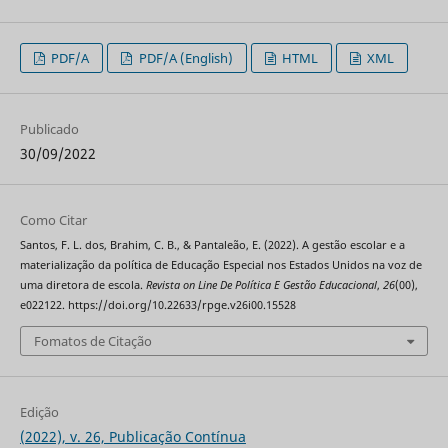
PDF/A
PDF/A (English)
HTML
XML
Publicado
30/09/2022
Como Citar
Santos, F. L. dos, Brahim, C. B., & Pantaleão, E. (2022). A gestão escolar e a
materialização da política de Educação Especial nos Estados Unidos na voz de
uma diretora de escola.
Revista on Line De Política E Gestão Educacional
,
26
(00),
e022122. https://doi.org/10.22633/rpge.v26i00.15528
Fomatos de Citação
Edição
(2022), v. 26, Publicação Contínua