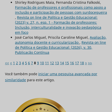
Shirley Rodrigues Maia, Fernanda Cristina Falkoski,
Formação de professores e profissionais como apoio a
inclusão e participação de pessoas com surdocegueira
,
Revista on line de Política e Gestão Educacional:
(2023) v. 27, n. esp. 1 - Formação de professores:
Inclusão, interculturalidade e inovação pedagógica
em foco
José Carlos Miguel, Priscila Caroline Miguel,
Avaliação,
autonomia docente e curricularização
,
Revista on line
de Política e Gestão Educacional: (2026), v. 30,
Publicação Contínua
<<
<
1
2
3
4
5
6
7
8
9
10
11
12
13
14
15
16
17
18
>
>>
Você também pode
iniciar uma pesquisa avançada por
similaridade
para este artigo.