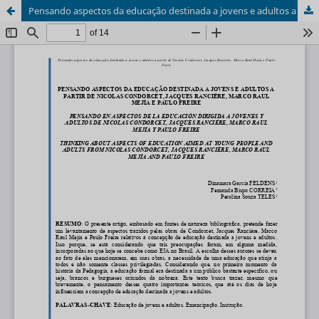
Pensando aspectos da educação destinada a jovens e adultos a partir de Nicolas Condorcet, Jacques Ranciére, Marco Raul Mejía e Paulo Freire