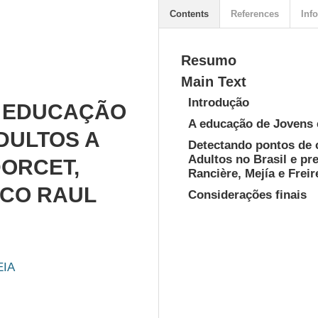
Contents
References
Info
Resumo
Main Text
Introdução
 EDUCAÇÃO
A educação de Jovens 
DULTOS A
Detectando pontos de 
Adultos no Brasil e p
DORCET,
Rancière, Mejía e Freir
RCO RAUL
Considerações finais
EIA