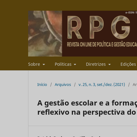
Sobre
Políticas
Diretrizes
Ediçõe
Início
/
Arquivos
/
v. 25, n. 3, set./dez. (2021)
/
Ar
A gestão escolar e a formaç
reflexivo na perspectiva 