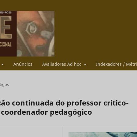
s
Anúncios
Avaliadores Ad hoc
Indexadores / Métr
tigos
ão continuada do professor crítico-
do coordenador pedagógico