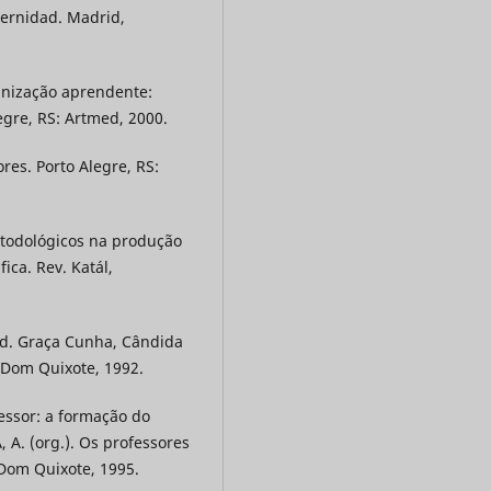
ernidad. Madrid,
anização aprendente:
gre, RS: Artmed, 2000.
es. Porto Alegre, RS:
etodológicos na produção
ica. Rev. Katál,
ad. Graça Cunha, Cândida
 Dom Quixote, 1992.
ssor: a formação do
, A. (org.). Os professores
 Dom Quixote, 1995.