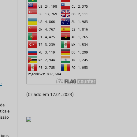
a
-
(Criado em 17.01.2023)
 de
tica e
issão
tigos