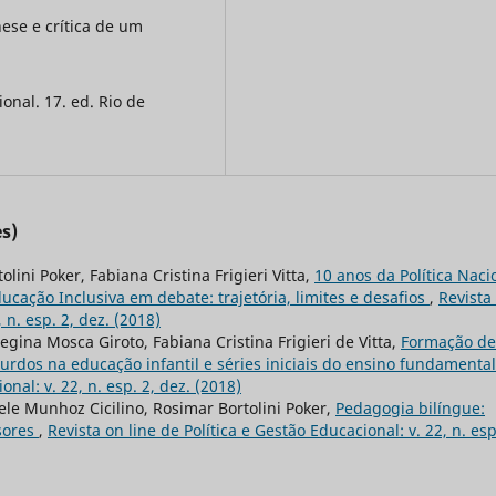
nese e crítica de um
onal. 17. ed. Rio de
s)
ini Poker, Fabiana Cristina Frigieri Vitta,
10 anos da Política Naci
cação Inclusiva em debate: trajetória, limites e desafios
,
Revista
 n. esp. 2, dez. (2018)
gina Mosca Giroto, Fabiana Cristina Frigieri de Vitta,
Formação de
urdos na educação infantil e séries iniciais do ensino fundamenta
onal: v. 22, n. esp. 2, dez. (2018)
le Munhoz Cicilino, Rosimar Bortolini Poker,
Pedagogia bilíngue:
sores
,
Revista on line de Política e Gestão Educacional: v. 22, n. esp