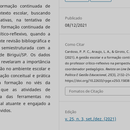
formação continuada de
texto escolar, buscando
Publicado
tivas, na tentativa de
08/12/2021
a formação continuada de
ítico-reflexivo, quando a
te revisão bibliográfica e
Como Citar
a semiestruturada com a
Cardoso, P. P. C., Araujo, L. A., & Giroto, C.
e Birigui/SP. Os dados
(2021). A gestão escolar e a formação con
a revelaram a importância
do professor crítico-reflexivo na perspecti
ão no ambiente escolar e
coordenador pedagógico.
Revista on Line D
Política E Gestão Educacional
,
25
(3), 2132–21
ção conceitual e prática
https://doi.org/10.22633/rpge.v25i3.15838
 a formação no viés da
-se que as atividades de
Fomatos de Citação
ma das ferramentas no
nal atuante e engajado a
vidos.
Edição
v. 25, n. 3, set./dez. (2021)