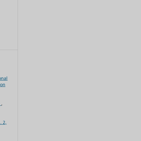
onal
 on
l
,
. 2,