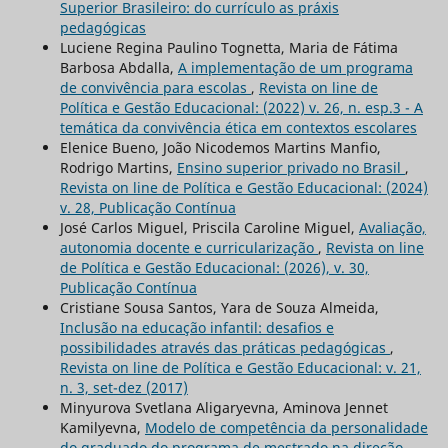
Superior Brasileiro: do currículo as práxis
pedagógicas
Luciene Regina Paulino Tognetta, Maria de Fátima
Barbosa Abdalla,
A implementação de um programa
de convivência para escolas
,
Revista on line de
Política e Gestão Educacional: (2022) v. 26, n. esp.3 - A
temática da convivência ética em contextos escolares
Elenice Bueno, João Nicodemos Martins Manfio,
Rodrigo Martins,
Ensino superior privado no Brasil
,
Revista on line de Política e Gestão Educacional: (2024)
v. 28, Publicação Contínua
José Carlos Miguel, Priscila Caroline Miguel,
Avaliação,
autonomia docente e curricularização
,
Revista on line
de Política e Gestão Educacional: (2026), v. 30,
Publicação Contínua
Cristiane Sousa Santos, Yara de Souza Almeida,
Inclusão na educação infantil: desafios e
possibilidades através das práticas pedagógicas
,
Revista on line de Política e Gestão Educacional: v. 21,
n. 3, set-dez (2017)
Minyurova Svetlana Aligaryevna, Aminova Jennet
Kamilyevna,
Modelo de competência da personalidade
do graduado do programa de mestrado na direção