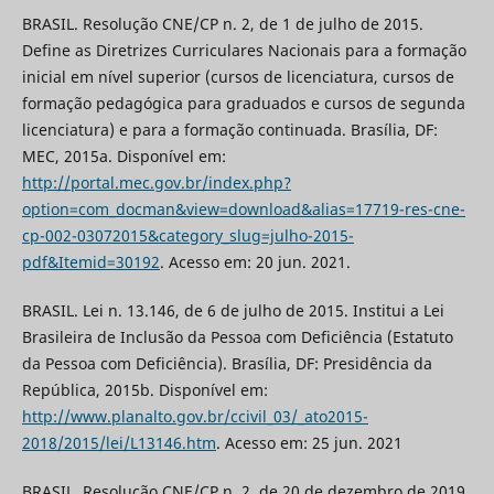
BRASIL. Resolução CNE/CP n. 2, de 1 de julho de 2015.
Define as Diretrizes Curriculares Nacionais para a formação
inicial em nível superior (cursos de licenciatura, cursos de
formação pedagógica para graduados e cursos de segunda
licenciatura) e para a formação continuada. Brasília, DF:
MEC, 2015a. Disponível em:
http://portal.mec.gov.br/index.php?
option=com_docman&view=download&alias=17719-res-cne-
cp-002-03072015&category_slug=julho-2015-
pdf&Itemid=30192
. Acesso em: 20 jun. 2021.
BRASIL. Lei n. 13.146, de 6 de julho de 2015. Institui a Lei
Brasileira de Inclusão da Pessoa com Deficiência (Estatuto
da Pessoa com Deficiência). Brasília, DF: Presidência da
República, 2015b. Disponível em:
http://www.planalto.gov.br/ccivil_03/_ato2015-
2018/2015/lei/L13146.htm
. Acesso em: 25 jun. 2021
BRASIL. Resolução CNE/CP n. 2, de 20 de dezembro de 2019.