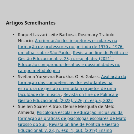
Artigos Semelhantes
Raquel Lazzari Leite Barbosa, Rosemary Trabold
Nicacio,
A orientação dos inspetores escolares na
formação de professores no período de 1970 a 1976:
um olhar sobre São Paulo
,
Revista on line de Política e
Gestão Educacional: v. 25, n. esp. 4, dez (2021) -
Educação comparada: desafios e possibilidades no
campo metodológico
Svetlana Yuryevna Borukha, O. V. Galass,
Avaliação da
formação das competências dos estudantes na
estrutura de gestão orientada a projetos de uma
faculdade de música
,
Revista on line de Política e
Gestão Educacional: (2022), v.26, n. esp.5, 2022
Suéllen Soares Altrão, Denise Mesquita de Melo
Almeida,
Psicologia escolar e educação inclusiva: da
formação às práticas de psicólogas escolares de Mato
Grosso do Sul
,
Revista on line de Política e Gestão
Educacional: v. 23, n. esp. 1, out. (2019) Ensino