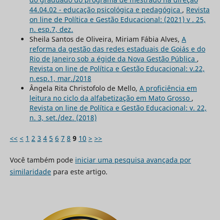
44.04.02 - educação psicológica e pedagógica
,
Revista
on line de Política e Gestão Educacional: (2021) v . 25,
n. esp.7, dez.
Sheila Santos de Oliveira, Miriam Fábia Alves,
A
reforma da gestão das redes estaduais de Goiás e do
Rio de Janeiro sob a égide da Nova Gestão Pública
,
Revista on line de Política e Gestão Educacional: v.22,
n.esp.1, mar./2018
Ângela Rita Christofolo de Mello,
A proficiência em
leitura no ciclo da alfabetização em Mato Grosso
,
Revista on line de Política e Gestão Educacional: v. 22,
n. 3, set./dez. (2018)
<<
<
1
2
3
4
5
6
7
8
9
10
>
>>
Você também pode
iniciar uma pesquisa avançada por
similaridade
para este artigo.