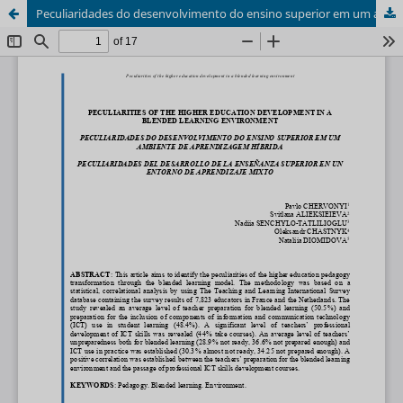
Peculiaridades do desenvolvimento do ensino superior em um ambiente de aprendizagem híbrida