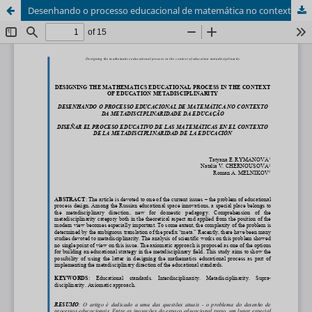
Desenhando o processo educacional de matemática no contexto da metadisciplinaridade da educação