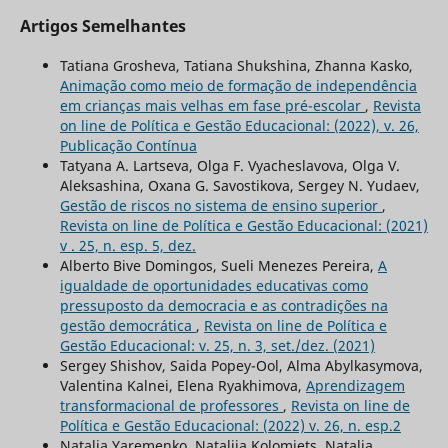
Artigos Semelhantes
Tatiana Grosheva, Tatiana Shukshina, Zhanna Kasko,
Animação como meio de formação de independência
em crianças mais velhas em fase pré-escolar
,
Revista
on line de Política e Gestão Educacional: (2022), v. 26,
Publicação Contínua
Tatyana A. Lartseva, Olga F. Vyacheslavova, Olga V.
Aleksashina, Oxana G. Savostikova, Sergey N. Yudaev,
Gestão de riscos no sistema de ensino superior
,
Revista on line de Política e Gestão Educacional: (2021)
v . 25, n. esp. 5, dez.
Alberto Bive Domingos, Sueli Menezes Pereira,
A
igualdade de oportunidades educativas como
pressuposto da democracia e as contradições na
gestão democrática
,
Revista on line de Política e
Gestão Educacional: v. 25, n. 3, set./dez. (2021)
Sergey Shishov, Saida Popey-Ool, Alma Abylkasymova,
Valentina Kalnei, Elena Ryakhimova,
Aprendizagem
transformacional de professores
,
Revista on line de
Política e Gestão Educacional: (2022) v. 26, n. esp.2
Natalia Yaremenko, Nataliia Kolomiets, Natalia