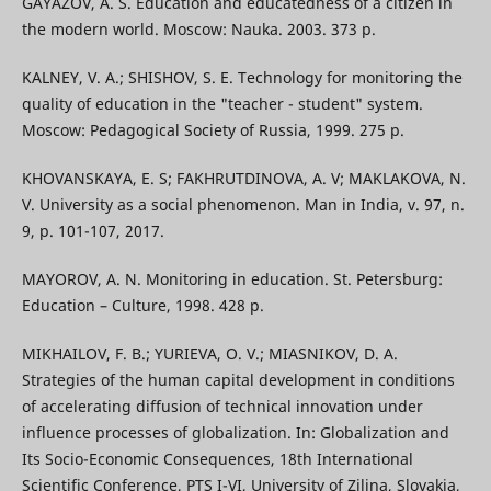
GAYAZOV, A. S. Education and educatedness of a citizen in
the modern world. Moscow: Nauka. 2003. 373 p.
KALNEY, V. A.; SHISHOV, S. E. Technology for monitoring the
quality of education in the "teacher - student" system.
Moscow: Pedagogical Society of Russia, 1999. 275 p.
KHOVANSKAYA, E. S; FAKHRUTDINOVA, A. V; MAKLAKOVA, N.
V. University as a social phenomenon. Man in India, v. 97, n.
9, p. 101-107, 2017.
MAYOROV, A. N. Monitoring in education. St. Petersburg:
Education – Culture, 1998. 428 p.
MIKHAILOV, F. B.; YURIEVA, O. V.; MIASNIKOV, D. A.
Strategies of the human capital development in conditions
of accelerating diffusion of technical innovation under
influence processes of globalization. In: Globalization and
Its Socio-Economic Consequences, 18th International
Scientific Conference, PTS I-VI, University of Zilina, Slovakia,