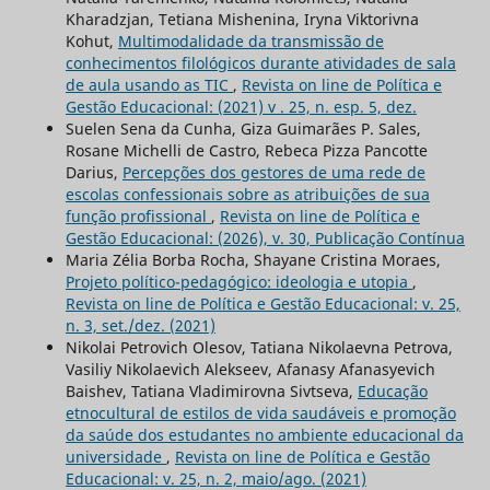
Kharadzjan, Tetiana Mishenina, Iryna Viktorivna
Kohut,
Multimodalidade da transmissão de
conhecimentos filológicos durante atividades de sala
de aula usando as TIC
,
Revista on line de Política e
Gestão Educacional: (2021) v . 25, n. esp. 5, dez.
Suelen Sena da Cunha, Giza Guimarães P. Sales,
Rosane Michelli de Castro, Rebeca Pizza Pancotte
Darius,
Percepções dos gestores de uma rede de
escolas confessionais sobre as atribuições de sua
função profissional
,
Revista on line de Política e
Gestão Educacional: (2026), v. 30, Publicação Contínua
Maria Zélia Borba Rocha, Shayane Cristina Moraes,
Projeto político-pedagógico: ideologia e utopia
,
Revista on line de Política e Gestão Educacional: v. 25,
n. 3, set./dez. (2021)
Nikolai Petrovich Olesov, Tatiana Nikolaevna Petrova,
Vasiliy Nikolaevich Alekseev, Afanasy Afanasyevich
Baishev, Tatiana Vladimirovna Sivtseva,
Educação
etnocultural de estilos de vida saudáveis e promoção
da saúde dos estudantes no ambiente educacional da
universidade
,
Revista on line de Política e Gestão
Educacional: v. 25, n. 2, maio/ago. (2021)