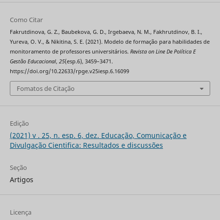
Como Citar
Fakrutdinova, G. Z., Baubekova, G. D., Irgebaeva, N. M., Fakhrutdinov, B. I.,
Yureva, O. V., & Nikitina, S. E. (2021). Modelo de formação para habilidades de
monitoramento de professores universitários.
Revista on Line De Política E
Gestão Educacional
,
25
(esp.6), 3459–3471.
https://doi.org/10.22633/rpge.v25iesp.6.16099
Fomatos de Citação
Edição
(2021) v . 25, n. esp. 6, dez. Educação, Comunicação e
Divulgação Cientifica: Resultados e discussões
Seção
Artigos
Licença