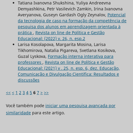
Tatiana Ivanovna Shukshina, Yuliya Andreevna
Demyashkina, Petr Vasilevich Zamkin, Irina Ivanovna
Averyanova, Guseyn Gardash Ogly Zeynalov,
Potencial
da tecnologia de caso na formação da competência de
pesquisa dos alunos em aprendizagem orientada à
prática
,
Revista on line de Política e Gestão
Educacional: (2022) v. 26, n. esp.2
Larisa Kosolapova, Margarita Mosina, Larisa
Tikhomirova, Natalia Pigareva, Svetlana Kosikova,
Guzal Lyskova,
Formação interna interativa para
professores
,
Revista on line de Política e Gestão
Educacional: (2021) v . 25, n. esp. 6, dez. Educação,
Comunicação e Divulgação Cientifica: Resultados e
discussões
<<
<
1
2
3
4
5
6
7
>
>>
Você também pode
iniciar uma pesquisa avançada por
similaridade
para este artigo.