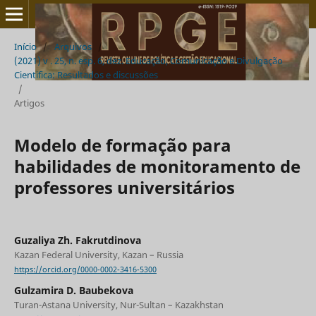
Início
/
Arquivos
/
(2021) v . 25, n. esp. 6, dez. Educação, Comunicação e Divulgação
Cientifica: Resultados e discussões
/
Artigos
Modelo de formação para
habilidades de monitoramento de
professores universitários
Guzaliya Zh. Fakrutdinova
Kazan Federal University, Kazan – Russia
https://orcid.org/0000-0002-3416-5300
Gulzamira D. Baubekova
Turan-Astana University, Nur-Sultan – Kazakhstan