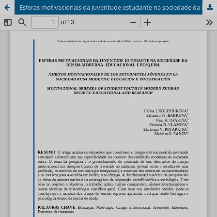
Esferas motivacionais da juventude estudante na sociedade da Rússia moderna