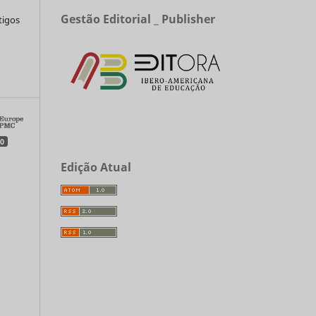
Gestão Editorial _ Publisher
tigos
a
0
Edição Atual