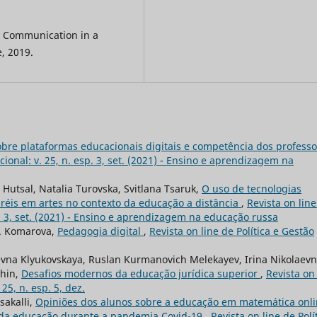
A. Communication in a
, 2019.
bre plataformas educacionais digitais e competência dos professo
cional: v. 25, n. esp. 3, set. (2021) - Ensino e aprendizagem na
Hutsal, Natalia Turovska, Svitlana Tsaruk,
O uso de tecnologias
aréis em artes no contexto da educação a distância
,
Revista on lin
sp. 3, set. (2021) - Ensino e aprendizagem na educação russa
 A. Komarova,
Pedagogia digital
,
Revista on line de Política e Gestão
evna Klyukovskaya, Ruslan Kurmanovich Melekayev, Irina Nikolaev
shin,
Desafios modernos da educação jurídica superior
,
Revista on 
25, n. esp. 5, dez.
sakalli,
Opiniões dos alunos sobre a educação em matemática onli
 da educação durante a pandemia Covid-19
,
Revista on line de Polí