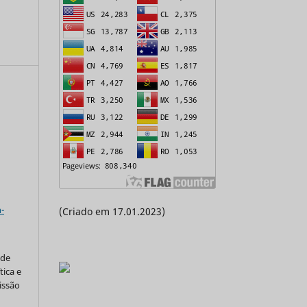
a
-
(Criado em 17.01.2023)
 de
tica e
issão