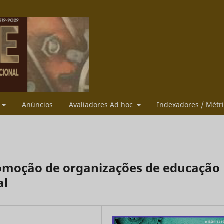
s
Anúncios
Avaliadores Ad hoc
Indexadores / Métr
omoção de organizações de educação
al