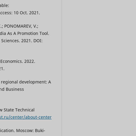
able:
Access: 10 Oct. 2021.
I.; PONOMAREV, V.;
ia As A Promotion Tool.
 Sciences. 2021. DOI:
 Economics. 2022.
21.
r regional development: A
and Business
 State Technical
st.ru/center/about-center
ication. Moscow: Buki-