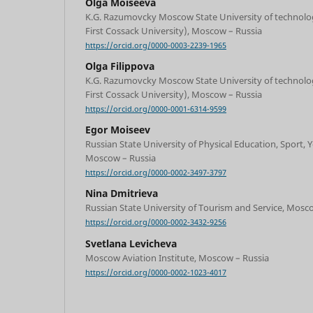
Olga Moiseeva
K.G. Razumovcky Moscow State University of technol
First Cossack University), Moscow – Russia
https://orcid.org/0000-0003-2239-1965
Olga Filippova
K.G. Razumovcky Moscow State University of technol
First Cossack University), Moscow – Russia
https://orcid.org/0000-0001-6314-9599
Egor Moiseev
Russian State University of Physical Education, Sport,
Moscow – Russia
https://orcid.org/0000-0002-3497-3797
Nina Dmitrieva
Russian State University of Tourism and Service, Mosc
https://orcid.org/0000-0002-3432-9256
Svetlana Levicheva
Moscow Aviation Institute, Moscow – Russia
https://orcid.org/0000-0002-1023-4017