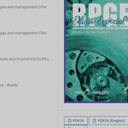
ogies and management (The
ogies and management (The
 Youth and Tourism (SCOLIPE),
ow – Russia
PDF/A
PDF/A (English)