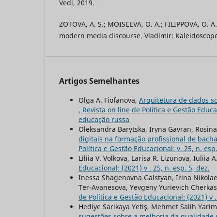
Vedi, 2019.
ZOTOVA, A. S.; MOISEEVA, O. A.; FILIPPOVA, O. 
modern media discourse. Vladimir: Kaleidoscope
Artigos Semelhantes
Olga A. Fiofanova,
Arquitetura de dados so
,
Revista on line de Política e Gestão Educa
educação russa
Oleksandra Barytska, Iryna Gavran, Rosina 
digitais na formação profissional de bach
Política e Gestão Educacional: v. 25, n. e
Liliia V. Volkova, Larisa R. Lizunova, Iuliia
Educacional: (2021) v . 25, n. esp. 5, dez.
Inessa Shagenovna Galstyan, Irina Nikola
Ter-Avanesova, Yevgeny Yurievich Cherka
de Política e Gestão Educacional: (2021) v . 
Hediye Sarikaya Yetiş, Mehmet Salih Yarim
sugestões sobre a melhoria da qualidade