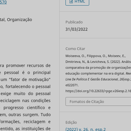
HTML
6570
tal, Organização
Publicado
31/03/2022
Como Citar
Moiseeva, O., Filippova, O., Moiseev, E.,
Dmitrieva, N., & Levicheva, S. (2022). Análi
ara promover recursos de
comparativa da promoção de organizaçõe
 pessoal é o principal
educação complementar na era digital.
Rev
 um "fator de motivação"
Line De Política E Gestão Educacional
,
26
(esp.
e022071.
o, fortalecendo o pessoal
https://doi.org/10.22633/rpge.v26iesp.2.1
exige muito do pessoal
reciclagem nas condições
Fomatos de Citação
progresso científico e
cem, outras surgem. Tudo
formações, reciclagem e
Edição
ntido, as instituições de
(2022) v. 26, n. esp.2