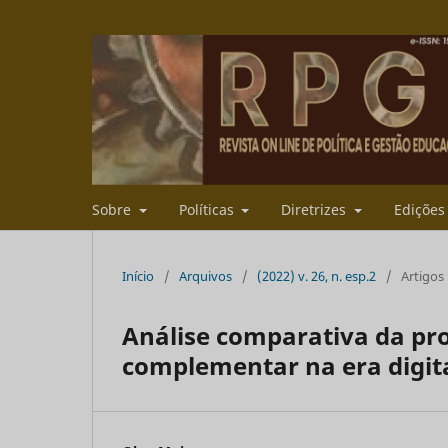
Sobre
Políticas
Diretrizes
Ediçõe
Início
/
Arquivos
/
(2022) v. 26, n. esp.2
/
Artigos
Análise comparativa da pr
complementar na era digit