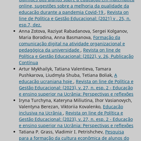
online, sugestões sobre a melhoria da qualidade da
educação durante a pandemia Covid-19
,
Revista on
line de Política e Gestão Educacional: (2021) v . 25, n.
esp.7, dez.
Anna Zotova, Raziуat Rabadanova, Sergei Kolganov,
Maria Borodina, Anna Basmanova,
Formação da
comunicação digital na atividade organizacional e
pedagógica da universidade
,
Revista on line de
Política e Gestão Educacional: (2022), v. 26, Publicação
Contínua
Artur Mykhailyk, Tatiana Valentieva, Tamara
Pushkarova, Liudmyla Shuba, Tetiana Boliak,
A
educação ucraniana hoje
,
Revista on line de Política e
Gestão Educacional: (2023), v. 27, n. esp. 2 - Educação
e ensino superior na Ucrânia: Perspectivas e reflexões
Iryna Turchyna, Kateryna Miliutina, Ihor Vasianovych,
Valentyna Berezan, Viktoriia Kovalenko,
Educação
inclusiva na Ucrânia
,
Revista on line de Política e
Gestão Educacional: (2023), v. 27, n. esp. 2 - Educação
e ensino superior na Ucrânia: Perspectivas e reflexões
Tatiana P. Grass, Vladimir I. Petrishchev,
Pesquisa
para a formação da cultura econômica de alunos do