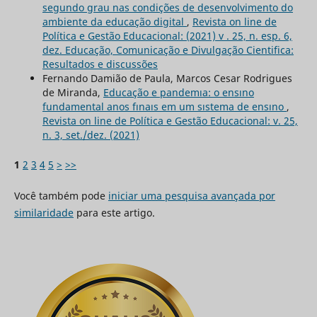
segundo grau nas condições de desenvolvimento do
ambiente da educação digital
,
Revista on line de
Política e Gestão Educacional: (2021) v . 25, n. esp. 6,
dez. Educação, Comunicação e Divulgação Cientifica:
Resultados e discussões
Fernando Damião de Paula, Marcos Cesar Rodrigues
de Miranda,
Educação e pandemıa: o ensıno
fundamental anos fınaıs em um sıstema de ensıno
,
Revista on line de Política e Gestão Educacional: v. 25,
n. 3, set./dez. (2021)
1
2
3
4
5
>
>>
Você também pode
iniciar uma pesquisa avançada por
similaridade
para este artigo.