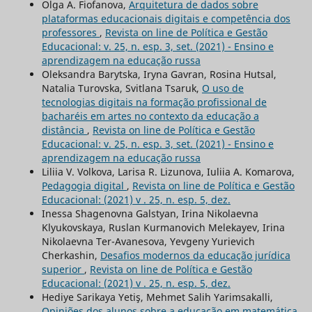
Olga A. Fiofanova,
Arquitetura de dados sobre
plataformas educacionais digitais e competência dos
professores
,
Revista on line de Política e Gestão
Educacional: v. 25, n. esp. 3, set. (2021) - Ensino e
aprendizagem na educação russa
Oleksandra Barytska, Iryna Gavran, Rosina Hutsal,
Natalia Turovska, Svitlana Tsaruk,
O uso de
tecnologias digitais na formação profissional de
bacharéis em artes no contexto da educação a
distância
,
Revista on line de Política e Gestão
Educacional: v. 25, n. esp. 3, set. (2021) - Ensino e
aprendizagem na educação russa
Liliia V. Volkova, Larisa R. Lizunova, Iuliia A. Komarova,
Pedagogia digital
,
Revista on line de Política e Gestão
Educacional: (2021) v . 25, n. esp. 5, dez.
Inessa Shagenovna Galstyan, Irina Nikolaevna
Klyukovskaya, Ruslan Kurmanovich Melekayev, Irina
Nikolaevna Ter-Avanesova, Yevgeny Yurievich
Cherkashin,
Desafios modernos da educação jurídica
superior
,
Revista on line de Política e Gestão
Educacional: (2021) v . 25, n. esp. 5, dez.
Hediye Sarikaya Yetiş, Mehmet Salih Yarimsakalli,
Opiniões dos alunos sobre a educação em matemática