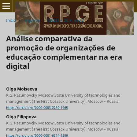
Início
/
Arquivos
/
(2022) v. 26, n. esp.2
/
Artigos
Análise comparativa da
promoção de organizações de
educação complementar na era
digital
Olga Moiseeva
K.G. Razumovcky Moscow State University of technologies and
management (The First Cossack University), Moscow – Russia
https://orcid.org/0000-0003-2239-1965
Olga Filippova
K.G. Razumovcky Moscow State University of technologies and
management (The First Cossack University), Moscow – Russia
https://orcid.org/0000-0001-6314-9599